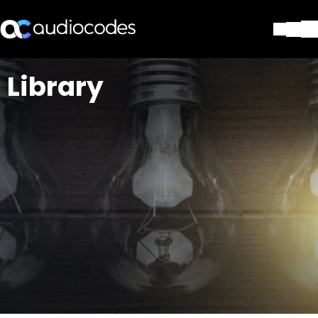
Lösungen
Library
Produkte und Anwendungen
Partner
Dienstleistungen & Support
Unternehmen
Blog
Library
Kontakt
Stay in the loop
Tragen Sie sich in unseren Verteile