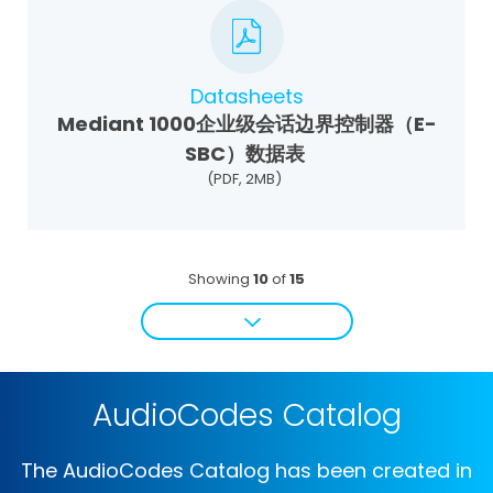
Datasheets
Mediant 1000企业级会话边界控制器（E-
SBC）数据表
(PDF, 2MB)
Showing
10
of
15
AudioCodes Catalog
The AudioCodes Catalog has been created in