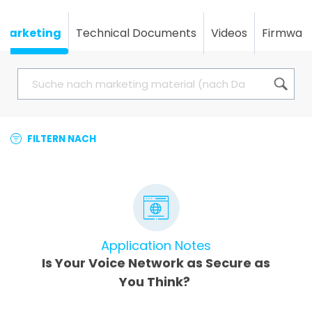
Marketing
Technical Documents
Videos
Firmwar
FILTERN NACH
Application Notes
Is Your Voice Network as Secure as
You Think?