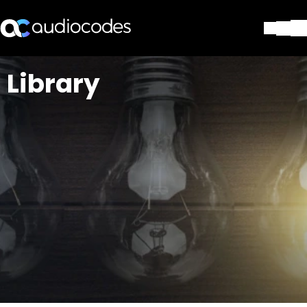
Lösungen
Library
Produkte und Anwendungen
Partner
Dienstleistungen & Support
Unternehmen
Blog
Library
Kontakt
Stay in the loop
Tragen Sie sich in unseren Verteile