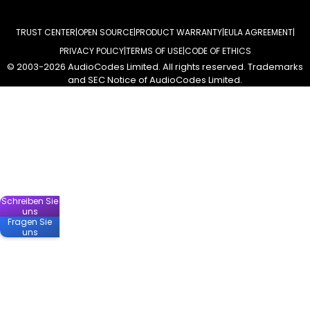
TRUST CENTER
OPEN SOURCE
PRODUCT WARRANTY
EULA AGREEMENT
PRIVACY POLICY
TERMS OF USE
CODE OF ETHICS
© 2003-2026 AudioCodes Limited. All rights reserved. Trademarks
and SEC Notice of AudioCodes Limited.
Schreiben Sie
uns
Fragen Sie
uns