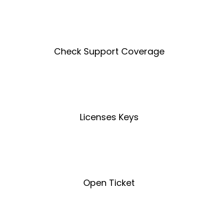
Create an Account
Check Support Coverage
Coverage Tool
Licenses Keys
License Key Tool
Open Ticket
Open Ticket