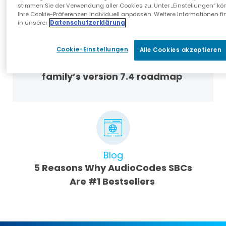
stimmen Sie der Verwendung aller Cookies zu. Unter „Einstellungen“ kö
Ihre Cookie-Präferenzen individuell anpassen. Weitere Informationen fi
in unserer
Datenschutzerklärung
Webinar Presentations
Cookie-Einstellungen
Alle Cookies akzeptieren
Introducing our bestselling SBC
family’s version 7.4 roadmap
Blog
5 Reasons Why AudioCodes SBCs
Are #1 Bestsellers