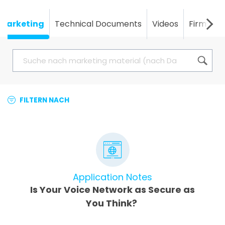
Marketing
Technical Documents
Videos
Firmwar
FILTERN NACH
Application Notes
Is Your Voice Network as Secure as
You Think?