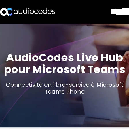
Solutions
Produits et applications
Partners
Services et assistance
AudioCodes Live Hub
Société
pour Microsoft Teams
Blog
Bibliothèque
Contactez-nous
Connectivité en libre-service à Microsoft
Stay in the loop
Teams Phone
Rejoignez notre liste de distr