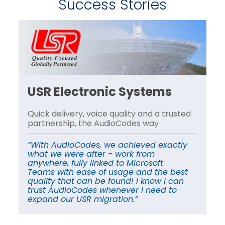
Success Stories
USR Electronic Systems
U
d
Quick delivery, voice quality and a trusted
Qu
partnership, the AudioCodes way
pa
“With AudioCodes, we achieved exactly
“W
what we were after - work from
wh
anywhere, fully linked to Microsoft
an
Teams with ease of usage and the best
Te
quality that can be found! I know I can
qu
trust AudioCodes whenever I need to
tr
expand our USR migration.”
ex