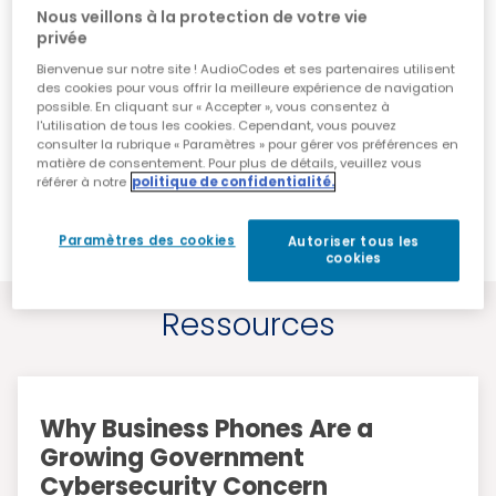
Nous veillons à la protection de votre vie
PoE ou alimentation externe
privée
Prise en charge du serveur de redirection
Bienvenue sur notre site ! AudioCodes et ses partenaires utilisent
globale prêt à l'emploi
des cookies pour vous offrir la meilleure expérience de navigation
possible. En cliquant sur « Accepter », vous consentez à
Interface utilisateur multilingue
l'utilisation de tous les cookies. Cependant, vous pouvez
consulter la rubrique « Paramètres » pour gérer vos préférences en
Gestion centralisée via AudioCodes Device
matière de consentement. Pour plus de détails, veuillez vous
référer à notre
politique de confidentialité.
Manager, une solution disponible dans le
cloud
Paramètres des cookies
Autoriser tous les
cookies
Ressources
Why Business Phones Are a
Growing Government
Cybersecurity Concern