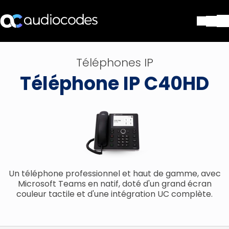
Solutions
Téléphones IP
Produits et applications
Téléphone IP C40HD
Partners
Services et assistance
Société
Blog
Bibliothèque
Contactez-nous
Stay in the loop
Un téléphone professionnel et haut de gamme, avec
Microsoft Teams en natif, doté d'un grand écran
couleur tactile et d'une intégration UC complète.
Rejoignez notre liste de distr