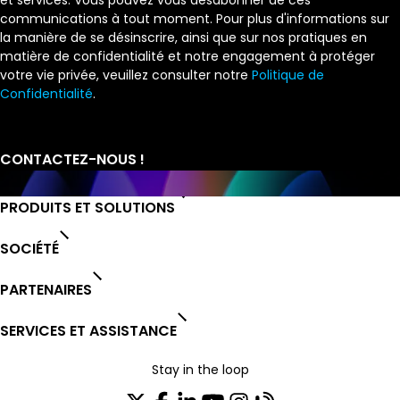
communications à tout moment. Pour plus d'informations sur
la manière de se désinscrire, ainsi que sur nos pratiques en
matière de confidentialité et notre engagement à protéger
votre vie privée, veuillez consulter notre
Politique de
Confidentialité
.
PRODUITS ET SOLUTIONS
SOCIÉTÉ
PARTENAIRES
SERVICES ET ASSISTANCE
Stay in the loop