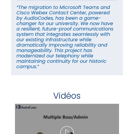
“The migration to Microsoft Teams and
“T
Cisco Webex Contact Center, powered
Ci
by AudioCodes, has been a game-
by
e
changer for our university. We now have
ch
s
a resilient, future-proof communications
a 
system that integrates seamlessly with
sy
our existing infrastructure while
ou
dramatically improving reliability and
dr
manageability. This project has
ma
modernized our telephony while
mo
maintaining continuity for our historic
ma
campus.”
ca
Vidéos