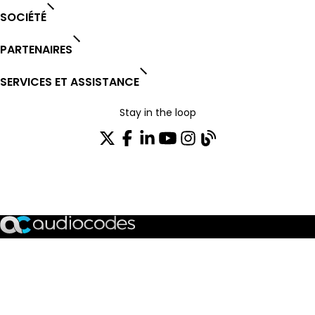
SOCIÉTÉ
PARTENAIRES
SERVICES ET ASSISTANCE
Stay in the loop
Rejoignez notre liste de distribution
TRUST CENTER
OPEN SOURCE
PRODUCT WARRANTY
EULA AGREEMENT
PRIVACY POLICY
TERMS OF USE
CODE OF ETHICS
© 2003-2026 AudioCodes Limited. All rights reserved. Trademarks