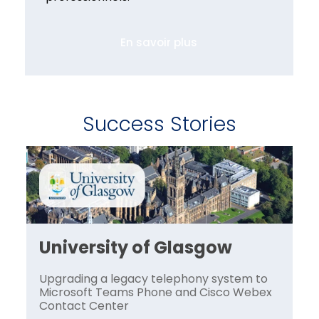
En savoir plus
Success Stories
University of Glasgow
U
o
Upgrading a legacy telephony system to
Up
x
Microsoft Teams Phone and Cisco Webex
Mi
Contact Center
Co