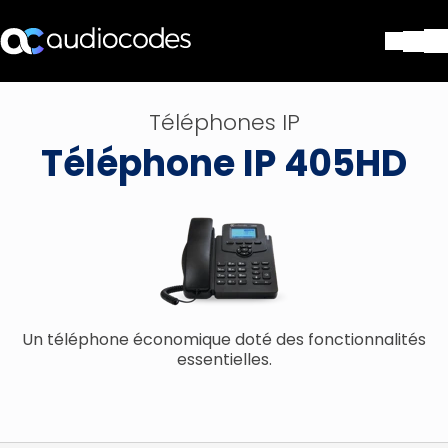
Solutions
Téléphones IP
Produits et applications
Téléphone IP 405HD
Partners
Services et assistance
Société
Blog
Bibliothèque
Contactez-nous
Stay in the loop
Un téléphone économique doté des fonctionnalités
essentielles.
Rejoignez notre liste de distr