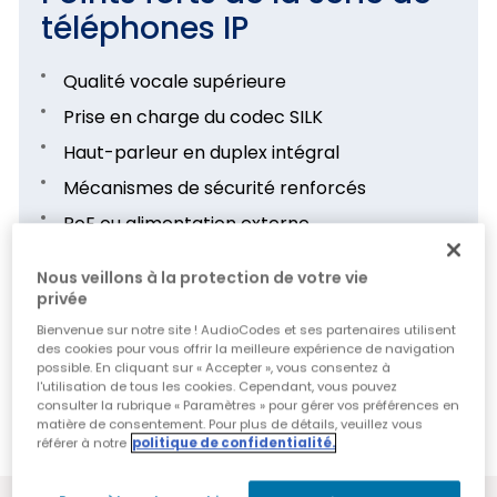
téléphones IP
Qualité vocale supérieure
Prise en charge du codec SILK
Haut-parleur en duplex intégral
Mécanismes de sécurité renforcés
PoE ou alimentation externe
Prise en charge du serveur de redirection
Nous veillons à la protection de votre vie
globale prêt à l'emploi
privée
Interface utilisateur multilingue
Bienvenue sur notre site ! AudioCodes et ses partenaires utilisent
des cookies pour vous offrir la meilleure expérience de navigation
Gestion centralisée via AudioCodes Device
possible. En cliquant sur « Accepter », vous consentez à
Manager, une solution disponible dans le
l'utilisation de tous les cookies. Cependant, vous pouvez
consulter la rubrique « Paramètres » pour gérer vos préférences en
cloud
matière de consentement. Pour plus de détails, veuillez vous
référer à notre
politique de confidentialité.