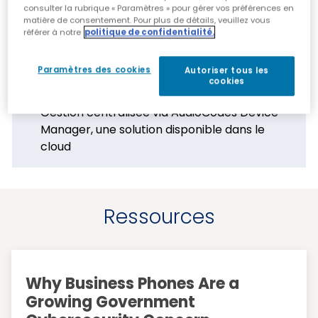
Puissants systèmes de sécurité
consulter la rubrique « Paramètres » pour gérer vos préférences en
matière de consentement. Pour plus de détails, veuillez vous
PoE ou alimentation externe
référer à notre
politique de confidentialité.
Support du serveur de redirection globale
prêt à l'emploi
Paramètres des cookies
Autoriser tous les
cookies
Interface utilisateur multilingue
Gestion centralisée via AudioCodes Device
Manager, une solution disponible dans le
cloud
Ressources
Why Business Phones Are a
Growing Government