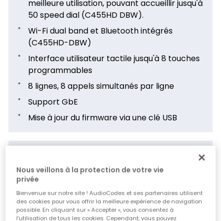
meilleure utilisation, pouvant accueillir jusqu'à
50 speed dial (C455HD DBW).
Wi-Fi dual band et Bluetooth intégrés
(C455HD-DBW)
Interface utilisateur tactile jusqu'à 8 touches
programmables
8 lignes, 8 appels simultanés par ligne
Support GbE
Mise à jour du firmware via une clé USB
Points forts de la gamme
de téléphones IP
Nous veillons à la protection de votre vie
privée
Haute qualité vocale
Bienvenue sur notre site ! AudioCodes et ses partenaires utilisent
des cookies pour vous offrir la meilleure expérience de navigation
Haut-parleur duplex intégral
possible. En cliquant sur « Accepter », vous consentez à
l'utilisation de tous les cookies. Cependant, vous pouvez