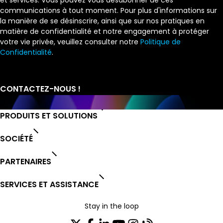
et services. Vous pouvez vous désabonner de ces
communications à tout moment. Pour plus d'informations sur
la manière de se désinscrire, ainsi que sur nos pratiques en
matière de confidentialité et notre engagement à protéger
votre vie privée, veuillez consulter notre
Politique de
Confidentialité
.
PRODUITS ET SOLUTIONS
SOCIÉTÉ
PARTENAIRES
SERVICES ET ASSISTANCE
Stay in the loop