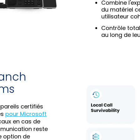
Combine l'exp
du matériel c
utilisateur co
Contrôle tota
au long de leu
ranch
ams
pareils certifiés
es
pour Microsoft
ocaux en cas de
mmunication reste
e option de