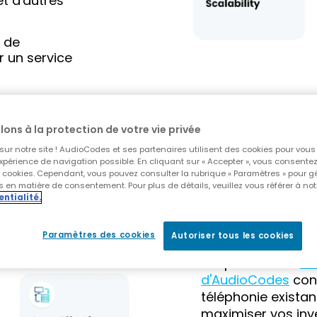
t d'autres
t de
 un service
lons à la protection de votre vie privée
ur notre site ! AudioCodes et ses partenaires utilisent des cookies pour vous o
Passerell
xpérience de navigation possible. En cliquant sur « Accepter », vous consentez à
s cookies. Cependant, vous pouvez consulter la rubrique « Paramètres » pour g
analogiq
 en matière de consentement. Pour plus de détails, veuillez vous référer à not
entialité.
Teams
Paramètres des cookies
Autoriser tous les cookies
Les passerelles
mé
d'AudioCodes
cons
téléphonie exista
maximiser vos inv