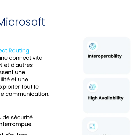
Microsoft
rect Routing
une connectivité
N et d'autres
ssent une
lité et une
ploiter tout le
 de communication.
 de sécurité
interrompue.