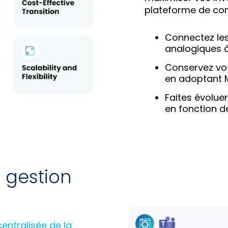
plateforme de co
Connectez les
analogiques 
Conservez vot
en adoptant 
Faites évolue
en fonction de
e gestion
entralisée de la