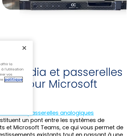
ffrir la
es média et passerelles
 l'utilisation
érer vos
ues pour Microsoft
re
politique
dia et les passerelles analogiques
tituent un pont entre les systèmes de
nts et Microsoft Teams, ce qui vous permet de
estissements existants tout en passant à une