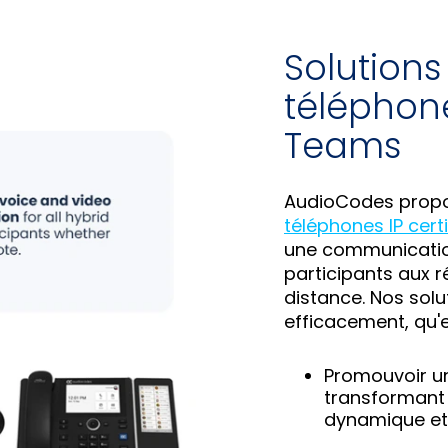
Solutions
téléphone
Teams
AudioCodes prop
téléphones IP cer
une communication
participants aux r
distance. Nos solu
efficacement, qu'el
Promouvoir un
transformant 
dynamique et 