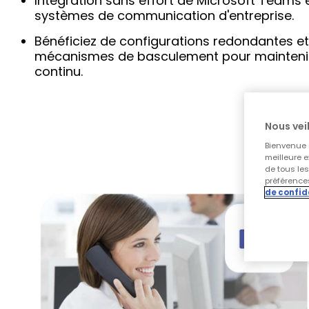
Intégration sans effort de Microsoft Teams e
systèmes de communication d'entreprise.
Bénéficiez de configurations redondantes e
mécanismes de basculement pour maintenir
continu.
Nous veil
Bienvenue s
meilleure e
de tous le
préférences
de confid