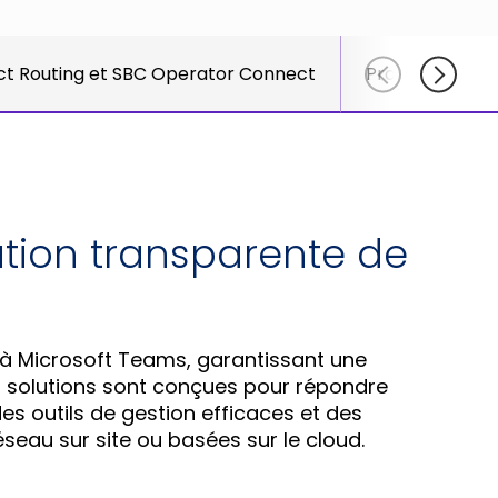
course
else."
Read More
for
Shabt
AudioC
ct Routing et SBC Operator Connect
Produits de sur
Adlers
partne
CEO
and
Read M
custom
Sign U
For A
Trainin
ation transparente de
 à Microsoft Teams, garantissant une
s solutions sont conçues pour répondre
es outils de gestion efficaces et des
eau sur site ou basées sur le cloud.