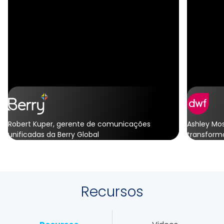
Robert Kuper, gerente de comunicações
Ashley Mos
unificadas da Berry Global
transform
Veja a história completa
Recursos