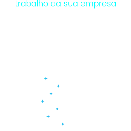
trabalho da sua empresa
Conecte o Meeting Insights aos sistemas
que suas equipes utilizam diariamente.
Sincronize decisões, ações e resumos com
o CRM, as ferramentas de colaboração e
as plataformas de projeto para manter
todos atualizados de forma automática.
Pessoal de vendas
Segunda-feira
Zoho
Planejador
Microsoft Teams
Zoom
Google Meet
BI