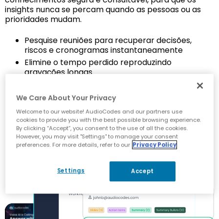
insights nunca se percam quando as pessoas ou as
prioridades mudam.
Pesquise reuniões para recuperar decisões,
riscos e cronogramas instantaneamente
Elimine o tempo perdido reproduzindo
gravações longas
Mantenha um histórico do conhecimento
organizacional auditável e conforme com as
We Care About Your Privacy
normas
Welcome to our website! AudioCodes and our partners use
cookies to provide you with the best possible browsing experience.
By clicking “Accept”, you consent to the use of all the cookies.
However, you may visit "Settings" to manage your consent
preferences. For more details, refer to our
Privacy Policy
Settings
Accept