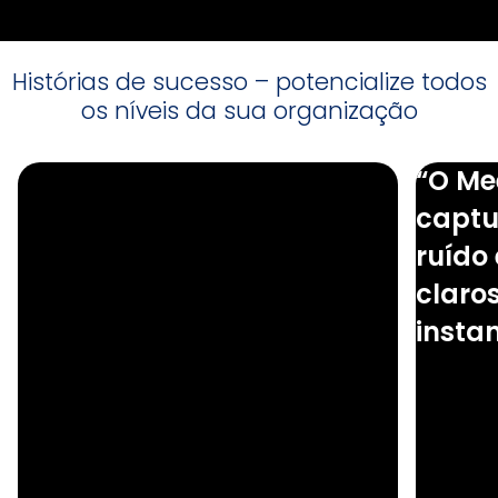
Histórias de sucesso – potencialize todos
os níveis da sua organização
“O Me
captur
ruído
claros
insta