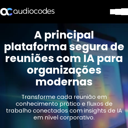
Soluções
A principal
Produtos e aplicações
plataforma segura de
Partners
Serviços e suporte
reuniões com IA para
Companhia
organizações
Blog
Biblioteca
modernas
Contate-nos
Stay in the loop
Transforme cada reunião em
conhecimento prático e fluxos de
trabalho conectados com insights de IA
ASSINE NOSSA NEWSLETT
em nível corporativo.