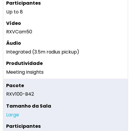
Up to 8
RXVCam50
Integrated (3.5m radius pickup)
Meeting Insights
RXV100-B42
Large