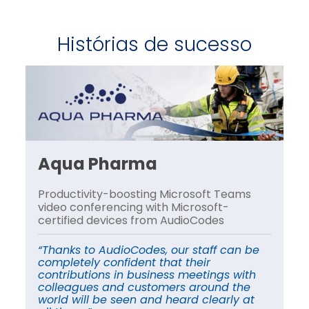
Histórias de sucesso
Aqua Pharma
A
Productivity-boosting Microsoft Teams
Pr
video conferencing with Microsoft-
vi
certified devices from AudioCodes
ce
e
“Thanks to AudioCodes, our staff can be
“T
completely confident that their
co
contributions in business meetings with
co
colleagues and customers around the
co
world will be seen and heard clearly at
wo