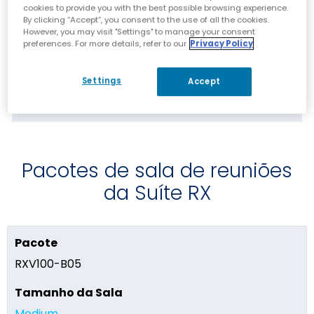
colaboração produtiva em espaços
cookies to provide you with the best possible browsing experience.
By clicking “Accept”, you consent to the use of all the cookies.
menores
However, you may visit "Settings" to manage your consent
Kits de extensão de microfone para salas
preferences. For more details, refer to our
Privacy Policy
grandes
Settings
Accept
Uma variedade de TVs LG com telas de 43” a
80” (EM BREVE)
Pacotes de sala de reuniões
da Suíte RX
RXV100-B05
Medium