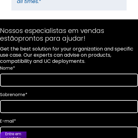
all times.”
al
Nossos especialistas em vendas
estãoprontos para ajudar!
Get the best solution for your organization and specific
use case. Our experts can advise on products,
compatibility and UC deployments.
Nome
*
Sobrenome
*
E-mail
*
Entre em