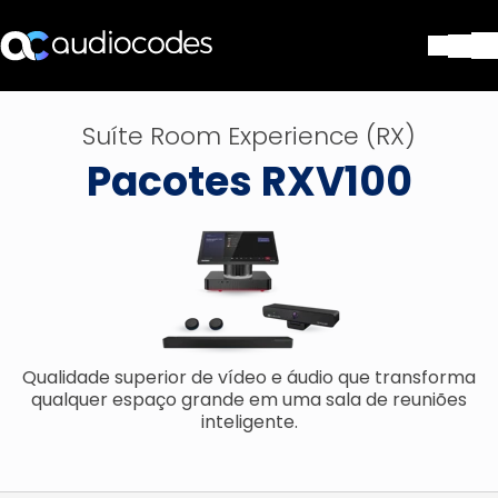
Soluções
Suíte Room Experience (RX)
Produtos e aplicações
Pacotes RXV100
Partners
Serviços e suporte
Companhia
Blog
Biblioteca
Contate-nos
Stay in the loop
Qualidade superior de vídeo e áudio que transforma
qualquer espaço grande em uma sala de reuniões
inteligente.
ASSINE NOSSA NEWSLETT