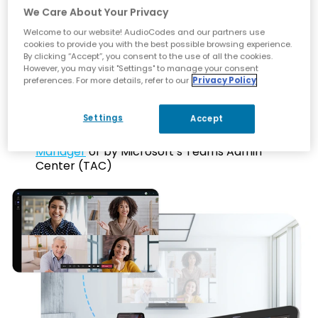
We Care About Your Privacy
Start meetings instantly and share your
Welcome to our website! AudioCodes and our partners use
screen with a single touch
cookies to provide you with the best possible browsing experience.
By clicking “Accept”, you consent to the use of all the cookies.
Effortlessly boost meeting productivity with a
However, you may visit "Settings" to manage your consent
customized and intuitive interface
preferences. For more details, refer to our
Privacy Policy
Option to add the AudioCodes
Meeting
Insights
productivity and recording solution
Settings
Accept
Can be managed through AudioCodes’
One
Voice Operations Center (OVOC) Device
Manager
or by Microsoft’s Teams Admin
Center (TAC)