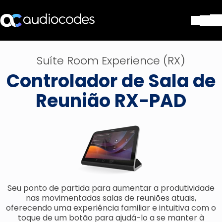
Soluções
Suíte Room Experience (RX)
Produtos e aplicações
Controlador de Sala de
Partners
Serviços e suporte
Reunião RX-PAD
Companhia
Blog
Biblioteca
Contate-nos
Stay in the loop
Seu ponto de partida para aumentar a produtividade
ASSINE NOSSA NEWSLETT
nas movimentadas salas de reuniões atuais,
oferecendo uma experiência familiar e intuitiva com o
toque de um botão para ajudá-lo a se manter à