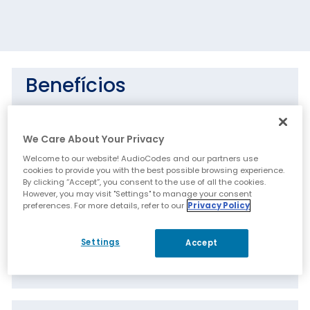
Benefícios
Gerenciamento e monitoramento
centralizados de dispositivos da suíte RX
We Care About Your Privacy
Despesas operacionais reduzidas e maior
Welcome to our website! AudioCodes and our partners use
cookies to provide you with the best possible browsing experience.
eficiência
By clicking “Accept”, you consent to the use of all the cookies.
Recursos aprimorados de solução de
However, you may visit "Settings" to manage your consent
preferences. For more details, refer to our
Privacy Policy
problemas permitem rápida identificação
de falhas e recuperação rápida
Settings
Accept
Despesas operacionais reduzidas graças ao
gerenciamento e configuração remotos