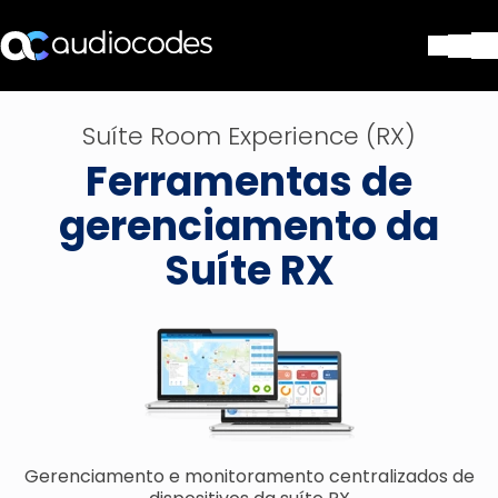
Soluções
Suíte Room Experience (RX)
Produtos e aplicações
Ferramentas de
Partners
Serviços e suporte
gerenciamento da
Companhia
Suíte RX
Blog
Biblioteca
Contate-nos
Stay in the loop
ASSINE NOSSA NEWSLETT
Gerenciamento e monitoramento centralizados de