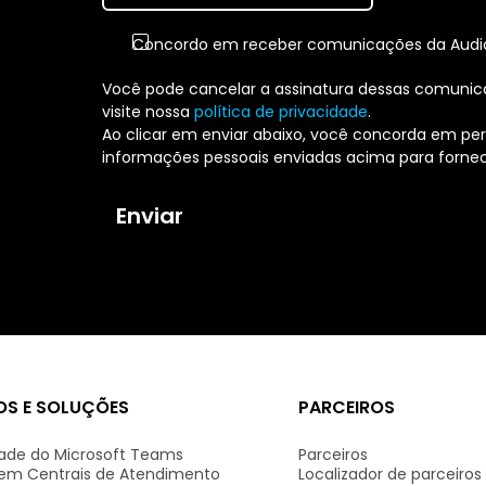
Concordo em receber comunicações da AudioC
Você pode cancelar a assinatura dessas comunic
visite nossa
política de privacidade
.
Ao clicar em enviar abaixo, você concorda em pe
informações pessoais enviadas acima para fornece
S E SOLUÇÕES
PARCEIROS
dade do Microsoft Teams
Parceiros
em Centrais de Atendimento
Localizador de parceiros