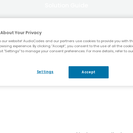
Solution Guide
About Your Privacy
Recursos
 our website! AudioCodes and our partners use cookies to provide you with th
owsing experience. By clicking “Accept”, you consent to the use of all the cooki
it "Settings" to manage your consent preferences. For more details, refer to ou
Settings
Accept