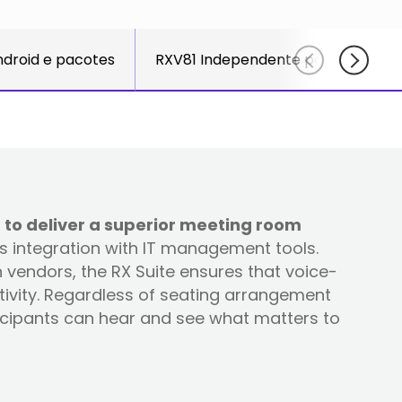
for
else.
Read More
AudioCo
Shab
partner
ndroid e pacotes
RXV81 Independente para Salas de 
Adle
and
CEO
custome
Read
Sign Up
For A
Training
 to deliver a superior meeting room
ss integration with IT management tools.
vendors, the RX Suite ensures that voice-
tivity. Regardless of seating arrangement
ticipants can hear and see what matters to