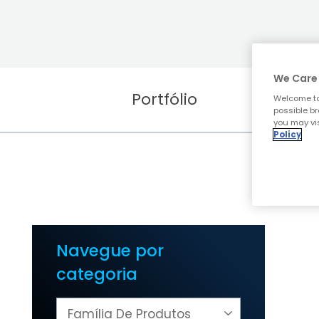
We Care 
Portfólio
Welcome to
possible br
you may vis
Policy
Navegue por
categoria
Família De Produtos