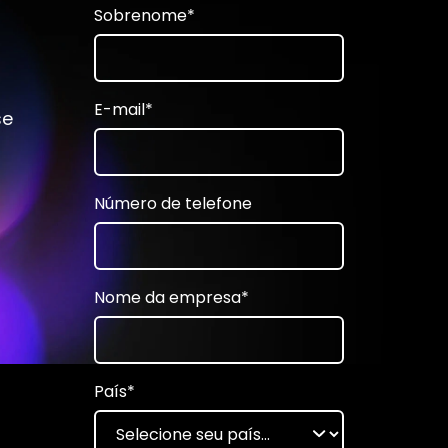
Sobrenome
*
E-mail
*
se
Número de telefone
Nome da empresa
*
País
*