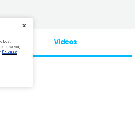
Videos
e best
es. However,
r
Privacy