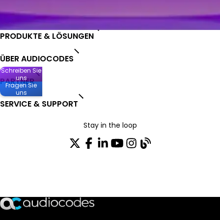
PRODUKTE & LÖSUNGEN
ÜBER AUDIOCODES
Schreiben Sie
uns
PARTNER
Fragen Sie
uns
SERVICE & SUPPORT
Stay in the loop
Tragen Sie sich in unseren Verteiler ein