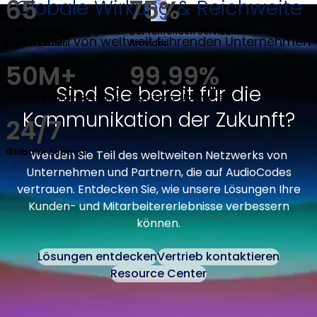
65
75%
Globale Wirkung & Reichweite
Fortune-100-
Der führenden Service-
Vertrauen von weltweit führenden Unternehmen
Unternehmen
Provider
50M+
99.99%
Sind Sie bereit für die
Tägliche Voice-Sessions
Plattform-Uptime-SLA
Kommunikation der Zukunft?
24/7
Globaler Support
Werden Sie Teil des weltweiten Netzwerks von
Unternehmen und Partnern, die auf AudioCodes
vertrauen. Entdecken Sie, wie unsere Lösungen Ihre
Kunden- und Mitarbeitererlebnisse verbessern
können.
Lösungen entdecken
Vertrieb kontaktieren
Resource Center