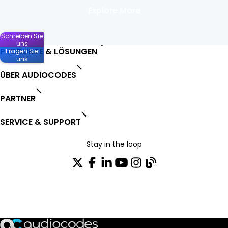
Explore More
Schreiben Sie
uns
PRODUKTE & LÖSUNGEN
Fragen Sie
uns
ÜBER AUDIOCODES
PARTNER
SERVICE & SUPPORT
Stay in the loop
Tragen Sie sich in unseren Verteiler ein