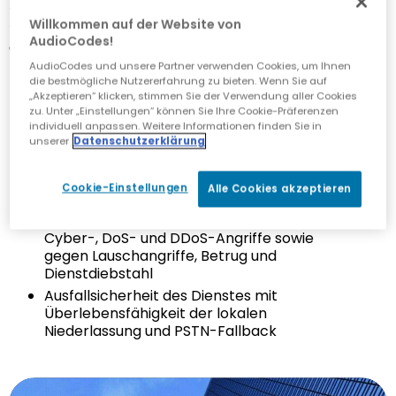
Trunks, UC-Plattformen,
Willkommen auf der Website von
TK-Anlagen und IP-
AudioCodes!
Cloud-Diensten
AudioCodes und unsere Partner verwenden Cookies, um Ihnen
die bestmögliche Nutzererfahrung zu bieten. Wenn Sie auf
„Akzeptieren“ klicken, stimmen Sie der Verwendung aller Cookies
zu. Unter „Einstellungen“ können Sie Ihre Cookie-Präferenzen
individuell anpassen. Weitere Informationen finden Sie in
Features
unserer
Datenschutzerklärung
Unterstützt bis zu 64 E1/T1-Spans und 5.000
Cookie-Einstellungen
Alle Cookies akzeptieren
gleichzeitige SBC-Sitzungen
Robuste Perimeter-Verteidigung gegen
Cyber-, DoS- und DDoS-Angriffe sowie
gegen Lauschangriffe, Betrug und
Dienstdiebstahl
Ausfallsicherheit des Dienstes mit
Überlebensfähigkeit der lokalen
Niederlassung und PSTN-Fallback