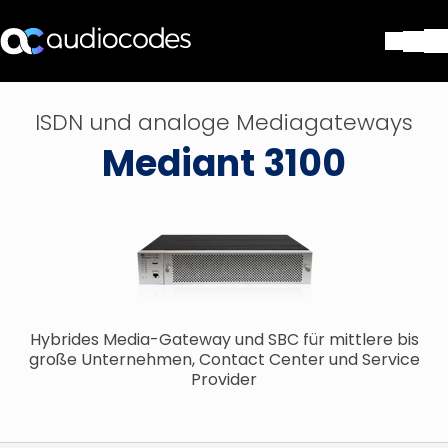
Lösungen
ISDN und analoge Mediagateways
Produkte und Anwendungen
Mediant 3100
Partner
Dienstleistungen & Support
Unternehmen
Blog
Library
Kontakt
Stay in the loop
Hybrides Media-Gateway und SBC für mittlere bis
große Unternehmen, Contact Center und Service
Provider
Tragen Sie sich in unseren Verteile