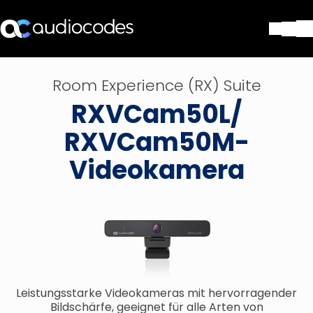
Lösungen
Room Experience (RX) Suite
Produkte und Anwendungen
RXVCam50L/
Partner
Dienstleistungen & Support
RXVCam50M-
Unternehmen
Videokamera
Blog
Library
Kontakt
Stay in the loop
Tragen Sie sich in unseren Verteile
Leistungsstarke Videokameras mit hervorragender
Bildschärfe, geeignet für alle Arten von