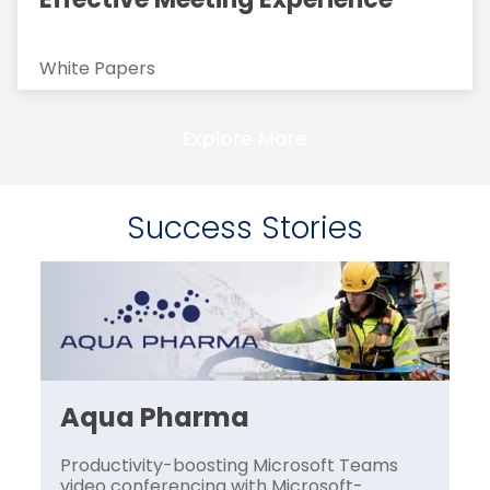
White Papers
Explore More
Success Stories
Aqua Pharma
A
Productivity-boosting Microsoft Teams
Pr
video conferencing with Microsoft-
vi