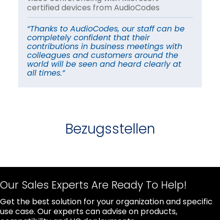
certified devices from AudioCodes
ce
e
“Thanks to AudioCodes, our staff can be
“T
completely confident that their
co
contributions in business meetings with
co
colleagues and customers around the
co
world will be seen and heard clearly at
wo
all times.”
al
Bezugsstellen
Our Sales Experts Are Ready To Help!
Get the best solution for your organization and specific
use case. Our experts can advise on products,