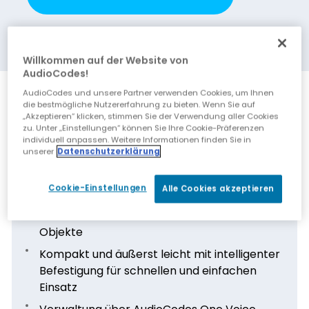
Willkommen auf der Website von
AudioCodes!
AudioCodes und unsere Partner verwenden Cookies, um Ihnen
Funktionen
die bestmögliche Nutzererfahrung zu bieten. Wenn Sie auf
„Akzeptieren“ klicken, stimmen Sie der Verwendung aller Cookies
zu. Unter „Einstellungen“ können Sie Ihre Cookie-Präferenzen
HD-4Video mit 30 fps
individuell anpassen. Weitere Informationen finden Sie in
unserer
Datenschutzerklärung
Leistungsstarke Fähigkeiten der
Gesichtserkennung
Cookie-Einstellungen
Alle Cookies akzeptieren
10-facher Digitalzoom zum Fokussieren und
Heranzoomen auf entfernte Benutzer und
Objekte
Kompakt und äußerst leicht mit intelligenter
Befestigung für schnellen und einfachen
Einsatz