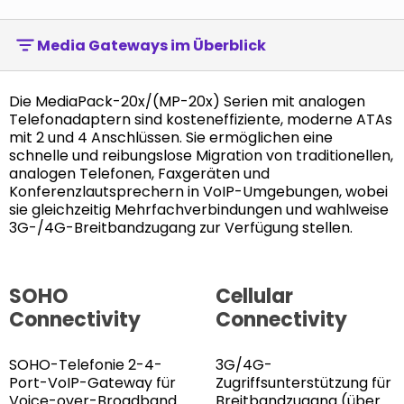
Media Gateways im Überblick
Die MediaPack-20x/(MP-20x) Serien mit analogen
Telefonadaptern sind kosteneffiziente, moderne ATAs
mit 2 und 4 Anschlüssen. Sie ermöglichen eine
schnelle und reibungslose Migration von traditionellen,
analogen Telefonen, Faxgeräten und
Konferenzlautsprechern in VoIP-Umgebungen, wobei
sie gleichzeitig Mehrfachverbindungen und wahlweise
3G-/4G-Breitbandzugang zur Verfügung stellen.
SOHO
Cellular
Connectivity
Connectivity
SOHO-Telefonie 2-4-
3G/4G-
Port-VoIP-Gateway für
Zugriffsunterstützung für
Voice-over-Broadband
Breitbandzugang (über