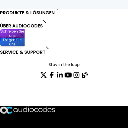
PRODUKTE & LÖSUNGEN
ÜBER AUDIOCODES
Schreiben Sie
uns
PARTNER
Fragen Sie
uns
SERVICE & SUPPORT
Stay in the loop
Tragen Sie sich in unseren Verteiler ein