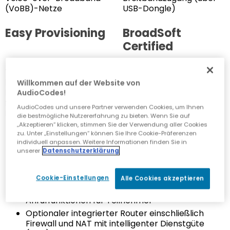
(VoBB)-Netze
USB-Dongle)
Easy Provisioning
BroadSoft
Certified
TR-069-Protokoll und
Zertifiziert für
benutzerfreundlicher
BroadSoft's BroadWorks
Willkommen auf der Website von
lokaler Web-Assistent
und BroadCloud
AudioCodes!
für einfache Remote-
AudioCodes und unsere Partner verwenden Cookies, um Ihnen
Bereitstellung
die bestmögliche Nutzererfahrung zu bieten. Wenn Sie auf
„Akzeptieren“ klicken, stimmen Sie der Verwendung aller Cookies
zu. Unter „Einstellungen“ können Sie Ihre Cookie-Präferenzen
individuell anpassen. Weitere Informationen finden Sie in
unserer
Datenschutzerklärung
Features
Cookie-Einstellungen
Alle Cookies akzeptieren
Unterstützt eine reichhaltige Palette von
Anruffunktionen für Teilnehmer
Optionaler integrierter Router einschließlich
Firewall und NAT mit intelligenter Dienstgüte