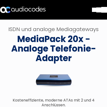
Lösungen
ISDN und analoge Mediagateways
Produkte und Anwendungen
MediaPack 20x −
Partner
Dienstleistungen & Support
Analoge Telefonie-
Unternehmen
Adapter
Blog
Library
Kontakt
Stay in the loop
Tragen Sie sich in unseren Verteile
Kosteneffiziente, moderne ATAs mit 2 und 4
Anschlüssen.