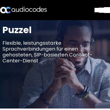
Lösungen
Puzzel
Produkte und Anwendungen
Partner
Flexible, leistungsstarke
Dienstleistungen & Support
Sprachverbindungen für einen
Unternehmen
gehosteten, SIP-basierten Contact-
Blog
Center-Dienst
Library
Kontakt
Stay in the loop
Tragen Sie sich in unseren Verteile