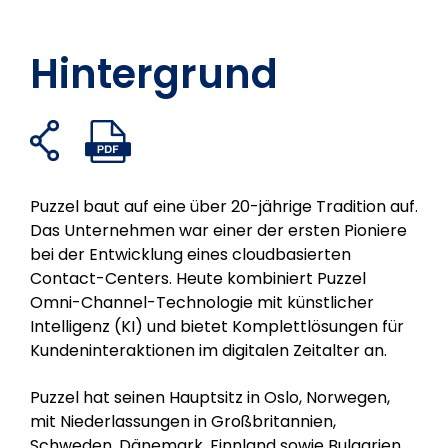
Hintergrund
Freigabelinks
PDF-
Auf
Auf
Auf
Per
öffnen
Datei
Facebook
Twitter
LinkedIn
E-
öffnen
teilen
teilen
teilen
Mail
Puzzel baut auf eine über 20-jährige Tradition auf.
teilen
Das Unternehmen war einer der ersten Pioniere
bei der Entwicklung eines cloudbasierten
Contact-Centers. Heute kombiniert Puzzel
Omni-Channel-Technologie mit künstlicher
Intelligenz (KI) und bietet Komplettlösungen für
Kundeninteraktionen im digitalen Zeitalter an.
Puzzel hat seinen Hauptsitz in Oslo, Norwegen,
mit Niederlassungen in Großbritannien,
Schweden, Dänemark, Finnland sowie Bulgarien