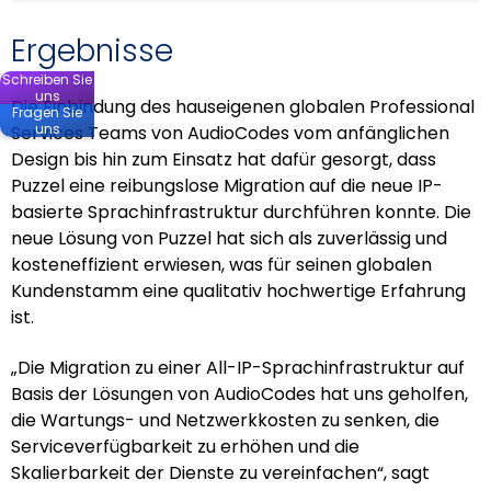
Ergebnisse
Schreiben Sie
uns
Die Einbindung des hauseigenen globalen Professional
Fragen Sie
uns
Services Teams von AudioCodes vom anfänglichen
Design bis hin zum Einsatz hat dafür gesorgt, dass
Puzzel eine reibungslose Migration auf die neue IP-
basierte Sprachinfrastruktur durchführen konnte. Die
neue Lösung von Puzzel hat sich als zuverlässig und
kosteneffizient erwiesen, was für seinen globalen
Kundenstamm eine qualitativ hochwertige Erfahrung
ist.
„Die Migration zu einer All-IP-Sprachinfrastruktur auf
Basis der Lösungen von AudioCodes hat uns geholfen,
die Wartungs- und Netzwerkkosten zu senken, die
Serviceverfügbarkeit zu erhöhen und die
Skalierbarkeit der Dienste zu vereinfachen“, sagt