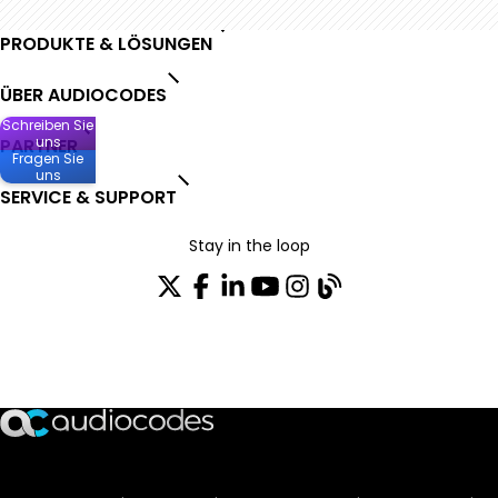
PRODUKTE & LÖSUNGEN
ÜBER AUDIOCODES
Schreiben Sie
uns
PARTNER
Fragen Sie
uns
SERVICE & SUPPORT
Stay in the loop
Tragen Sie sich in unseren Verteiler ein