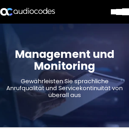
Lösungen
Produkte und Anwendungen
Partner
Management und
Dienstleistungen & Support
Unternehmen
Monitoring
Blog
Library
Gewährleisten Sie sprachliche
Kontakt
Anrufqualität und Servicekontinuität von
Stay in the loop
überall aus
Tragen Sie sich in unseren Verteile