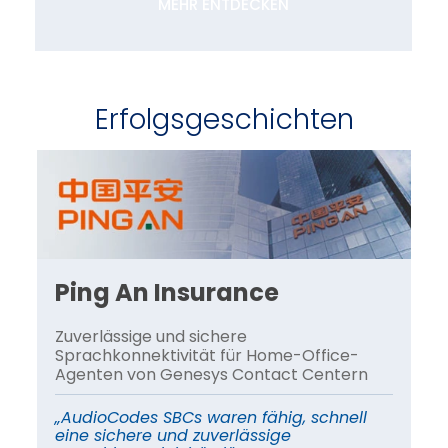
MEHR ENTDECKEN
Erfolgsgeschichten
on
Ping An Insurance
A
Zuverlässige und sichere
Au
Sprachkonnektivität für Home-Office-
qu
Agenten von Genesys Contact Centern
Sp
ba
„AudioCodes SBCs waren fähig, schnell
eine sichere und zuverlässige
„