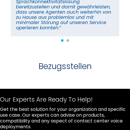
Sprachkonnektivitätslösung
r
ko
bereitzustellen und damit gewährleisten,
vo
dass unsere Agenten auch weiterhin von
Ku
zu Hause aus problemlos und mit
da
minimaler Störung auf unseren Service
operieren konnten.“
Bezugsstellen
Our Experts Are Ready To Help!
Get the best solution for your organization and specific
use case. Our experts can advise on products,
compatibility and any aspect of contact center voice
deployments.