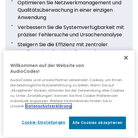
Optimieren Sie Netzwerkmanagement und
Qualitätsüberwachung in einer einzigen
Anwendung
Verbessern Sie die Systemverfügbarkeit mit
präziser Fehlersuche und Ursachenanalyse
Steigern Sie die Effizienz mit zentraler
Konfiguration, Bereitstellung und
Lizenzverwaltung
Willkommen auf der Website von
Intelligente Einblicke in Netzwerktrends,
AudioCodes!
Sprachqualität und Leistung durch Self-
AudioCodes und unsere Partner verwenden Cookies, um Ihnen
Service-Berichte
die bestmögliche Nutzererfahrung zu bieten. Wenn Sie auf
„Akzeptieren“ klicken, stimmen Sie der Verwendung aller Cookies
Möglichkeit der Integration mit den besten
zu. Unter „Einstellungen“ können Sie Ihre Cookie-Präferenzen
Analysetools
individuell anpassen. Weitere Informationen finden Sie in
unserer
Datenschutzerklärung
Verfügbar für die Bereitstellung auf Cloud-
Diensten wie Amazon Web Services (AWS)
Cookie-Einstellungen
Alle Cookies akzeptieren
und dem Azure Marketplace