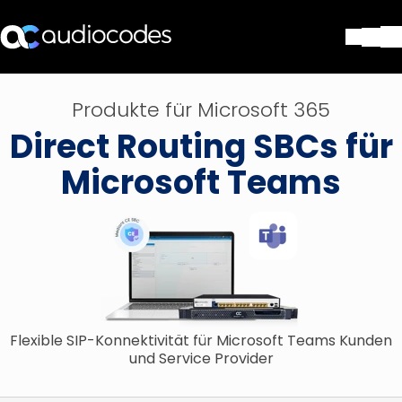
Lösungen
Produkte für Microsoft 365
Produkte und Anwendungen
Direct Routing SBCs für
Partner
Dienstleistungen & Support
Microsoft Teams
Unternehmen
Blog
Library
Kontakt
Stay in the loop
Flexible SIP-Konnektivität für Microsoft Teams Kunden
Tragen Sie sich in unseren Verteile
und Service Provider