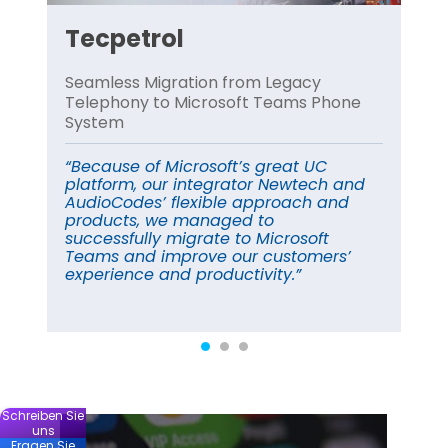
Tecpetrol
T
Seamless Migration from Legacy
Ser
Telephony to Microsoft Teams Phone
Clo
System
Dir
nd
Ku
“Because of Microsoft’s great UC
platform, our integrator Newtech and
"Mi
AudioCodes’ flexible approach and
SBC
products, we managed to
auf
successfully migrate to Microsoft
Spr
Teams and improve our customers’
kos
experience and productivity.”
ein
ist."
Schreiben Sie
uns
Fragen Sie