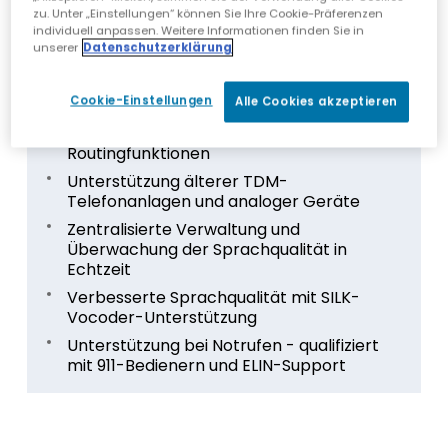
zu. Unter „Einstellungen“ können Sie Ihre Cookie-Präferenzen
Sichere SIP-Trunk-Konnektivität und
individuell anpassen. Weitere Informationen finden Sie in
standortbasiertes Routing in Echtzeit
unserer
Datenschutzerklärung
Lokale Medienoptimierung und
Medienumgehung
Cookie-Einstellungen
Alle Cookies akzeptieren
Vereinfachte Migrationsunterstützung für
Skype for Business mit erweiterten
Routingfunktionen
Unterstützung älterer TDM-
Telefonanlagen und analoger Geräte
Zentralisierte Verwaltung und
Überwachung der Sprachqualität in
Echtzeit
Verbesserte Sprachqualität mit SILK-
Vocoder-Unterstützung
Unterstützung bei Notrufen - qualifiziert
mit 911-Bedienern und ELIN-Support