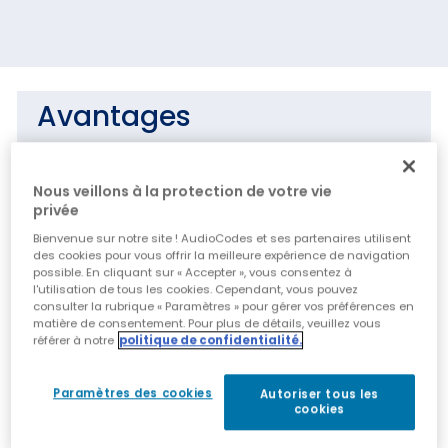
Avantages
Routage puissant, jusqu'à 1 Gbit/s avec trafic
IMIX
Nous veillons à la protection de votre vie
privée
Tunnels sécurisés pour la connexion entre
Bienvenue sur notre site ! AudioCodes et ses partenaires utilisent
les succursales et le cloud ou entre les
des cookies pour vous offrir la meilleure expérience de navigation
succursales et le datacenter
possible. En cliquant sur « Accepter », vous consentez à
l'utilisation de tous les cookies. Cependant, vous pouvez
Produit tout-en-un, parfait pour tout
consulter la rubrique « Paramètres » pour gérer vos préférences en
scénario de migration all-IP
matière de consentement. Pour plus de détails, veuillez vous
référer à notre
politique de confidentialité.
Capacité de survivabilité et résilience des
services de données et de téléphonie en cas
Paramètres des cookies
Autoriser tous les
de défaillance du WAN
cookies