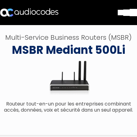
Solutions
Multi-Service Business Routers (MSBR)
Produits et applications
MSBR Mediant 500Li
Partners
Services et assistance
Société
Blog
Bibliothèque
Contactez-nous
Stay in the loop
Routeur tout-en-un pour les entreprises combinant
accès, données, voix et sécurité dans un seul appareil.
Rejoignez notre liste de distr