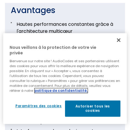
Avantages
Hautes performances constantes grâce à
l'architecture multicœur
Idéal pour les données managées, le cloud, le
SIP trunking et les services PBX hébergés
Nous veillons à la protection de votre vie
privée
Capacité de survivabilité et résilience des
Bienvenue sur notre site ! AudioCodes et ses partenaires utilisent
services de données et de téléphonie en cas
des cookies pour vous offrir la meilleure expérience de navigation
de défaillance du WAN
possible. En cliquant sur « Accepter », vous consentez à
l'utilisation de tous les cookies. Cependant, vous pouvez
consulter la rubrique « Paramètres » pour gérer vos préférences en
matière de consentement. Pour plus de détails, veuillez vous
Fonctionnalités
référer à notre
politique de confidentialité.
Interface LAN et Wi-Fi avec routage,
Paramètres des cookies
Autoriser tous les
cookies
commutation et pare-feu puissants
Plusieurs options WAN redondantes