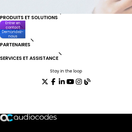
PRODUITS ET SOLUTIONS
Entrer en
contact
SOCIÉTÉ
Demandez-
nous
PARTENAIRES
SERVICES ET ASSISTANCE
Stay in the loop
Rejoignez notre liste de distribution