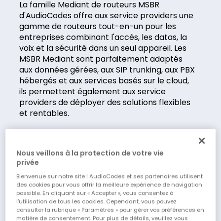
La famille Mediant de routeurs MSBR
d'AudioCodes offre aux service providers une
gamme de routeurs tout-en-un pour les
entreprises combinant l'accès, les datas, la
voix et la sécurité dans un seul appareil. Les
MSBR Mediant sont parfaitement adaptés
aux données gérées, aux SIP trunking, aux PBX
hébergés et aux services basés sur le cloud,
ils permettent également aux service
providers de déployer des solutions flexibles
et rentables.
En plus de leur puissant logiciel de routage et
de sécurité intégré, les MSBR disposent
Nous veillons à la protection de votre vie
également d'une architecture multicœur
privée
unique qui garantit des performances
Bienvenue sur notre site ! AudioCodes et ses partenaires utilisent
élevées constantes, permettant ainsi aux
des cookies pour vous offrir la meilleure expérience de navigation
clients finaux d'optimiser leurs connexions à
possible. En cliquant sur « Accepter », vous consentez à
large bande pour les applications de
l'utilisation de tous les cookies. Cependant, vous pouvez
consulter la rubrique « Paramètres » pour gérer vos préférences en
données et de voix.
matière de consentement. Pour plus de détails, veuillez vous