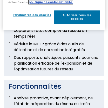
référer à notre
politique de confidentialité.
Efficacité et simplification de l'exploitation,
de l'administration et de la gestion des
Paramètres des cookies
Autoriser tous les
pannes des appareils
cookies
Vue intuitive du réseau en temps réel,
capturant l'état complet du réseau en
temps réel
Réduire le MTTR grâce à des outils de
détection et de correction intégratifs
Des rapports analytiques puissants pour une
planification efficace de l'expansion et de
l'optimisation futures du réseau
Fonctionnalités
Analyse proactive, avant déploiement, de
l'état de préparation du réseau au trafic