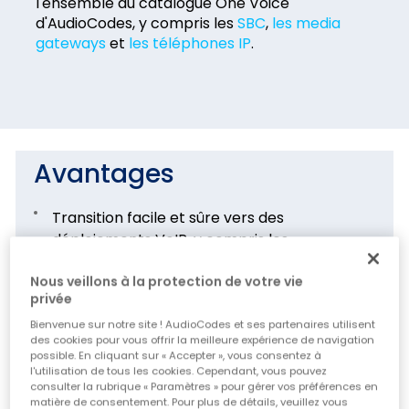
l'ensemble du catalogue One Voice
d'AudioCodes, y compris les
SBC
,
les media
gateways
et
les téléphones IP
.
Avantages
Transition facile et sûre vers des
déploiements VoIP, y compris les
communications unifiées, les services
Nous veillons à la protection de votre vie
commerciaux hébergés et les contact
privée
centers
Bienvenue sur notre site ! AudioCodes et ses partenaires utilisent
Réduction des coûts d'exploitation et du coût
des cookies pour vous offrir la meilleure expérience de navigation
total de possession grâce à l'utilisation
possible. En cliquant sur « Accepter », vous consentez à
l'utilisation de tous les cookies. Cependant, vous pouvez
d'outils centralisés pour gérer à distance les
consulter la rubrique « Paramètres » pour gérer vos préférences en
composants du réseau VoIP
matière de consentement. Pour plus de détails, veuillez vous