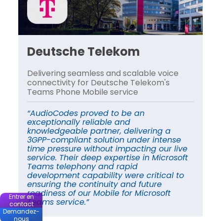
Deutsche Telekom
H
Delivering seamless and scalable voice
A 
connectivity for Deutsche Telekom's
le
Teams Phone Mobile service
tr
“AudioCodes proved to be an
“A
exceptionally reliable and
sc
knowledgeable partner, delivering a
in
3GPP-compliant solution under intense
im
time pressure without impacting our live
fu
service. Their deep expertise in Microsoft
cu
Teams telephony and rapid
en
a
development capability were critical to
cr
ensuring the continuity and future
co
readiness of our Mobile for Microsoft
re
Entrer en
Teams service.”
ti
contact
Demandez-
nous