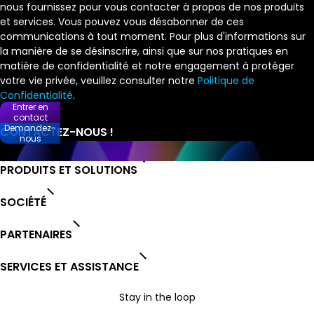
nous fournissez pour vous contacter à propos de nos produits
et services. Vous pouvez vous désabonner de ces
communications à tout moment. Pour plus d'informations sur
la manière de se désinscrire, ainsi que sur nos pratiques en
matière de confidentialité et notre engagement à protéger
votre vie privée, veuillez consulter notre
Politique de
Confidentialité
.
Entrer en
contact
Demandez-
nous
PRODUITS ET SOLUTIONS
SOCIÉTÉ
PARTENAIRES
SERVICES ET ASSISTANCE
Stay in the loop