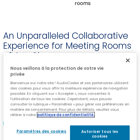
rooms
An Unparalleled Collaborative
Experience for Meeting Rooms
of Any Size
Nous veillons à la protection de votre vie
Outstanding image clarity with high color
privée
accuracy, a wide color gamut and 72% NTSC
Bienvenue sur notre site ! AudioCodes et ses partenaires utilisent
Intuitive operation with 40 touchpoints and a
des cookies pour vous offrir la meilleure expérience de navigation
minimal object recognition of 2mm
possible. En cliquant sur « Accepter », vous consentez à
Easily share content across locations with
l'utilisation de tous les cookies. Cependant, vous pouvez
OCR support and multiple built-in templates
consulter la rubrique « Paramètres » pour gérer vos préférences en
matière de consentement. Pour plus de détails, veuillez vous
référer à notre
politique de confidentialité.
DOWNLOAD DATASHEET
Paramètres des cookies
Autoriser tous les
cookies