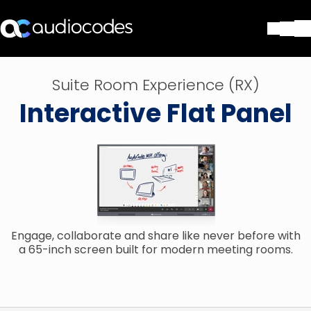
Solutions
Suite Room Experience (RX)
Produits et applications
Interactive Flat Panel
Partners
Services et assistance
Société
Blog
Bibliothèque
Contactez-nous
Stay in the loop
Engage, collaborate and share like never before with
a 65-inch screen built for modern meeting rooms.
Rejoignez notre liste de distr