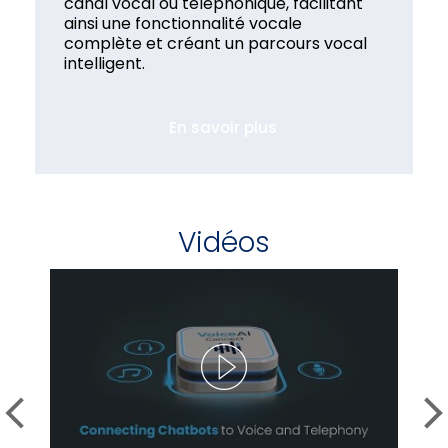
canal vocal ou téléphonique, facilitant
ainsi une fonctionnalité vocale
complète et créant un parcours vocal
intelligent.
i
En savoir plus
Vidéos