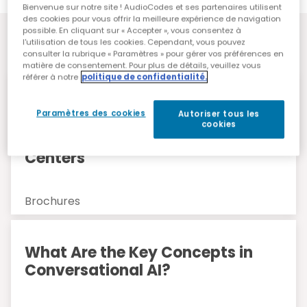
Bienvenue sur notre site ! AudioCodes et ses partenaires utilisent
des cookies pour vous offrir la meilleure expérience de navigation
possible. En cliquant sur « Accepter », vous consentez à
Ressources
l'utilisation de tous les cookies. Cependant, vous pouvez
consulter la rubrique « Paramètres » pour gérer vos préférences en
matière de consentement. Pour plus de détails, veuillez vous
référer à notre
politique de confidentialité.
AudioCodes Live CX Service
Paramètres des cookies
Autoriser tous les
Description: Cloud-Native Voice
cookies
Platform for Modern Contact
Centers
Brochures
What Are the Key Concepts in
Conversational AI?