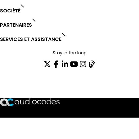
SOCIÉTÉ
PARTENAIRES
SERVICES ET ASSISTANCE
Stay in the loop
Rejoignez notre liste de distribution
TRUST CENTER
OPEN SOURCE
PRODUCT WARRANTY
EULA AGREEMENT
PRIVACY POLICY
TERMS OF USE
CODE OF ETHICS