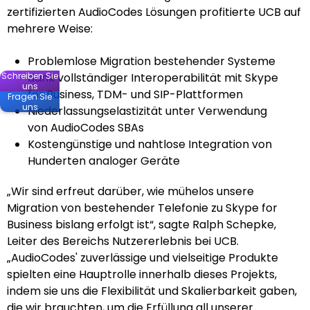
zertifizierten AudioCodes Lösungen profitierte UCB auf
mehrere Weise:
Problemlose Migration bestehender Systeme
Schreiben Sie
dank vollständiger Interoperabilität mit Skype
uns
for Business, TDM- und SIP-Plattformen
Fragen Sie
uns
Niederlassungselastizität unter Verwendung
von AudioCodes SBAs
Kostengünstige und nahtlose Integration von
Hunderten analoger Geräte
„Wir sind erfreut darüber, wie mühelos unsere
Migration von bestehender Telefonie zu Skype for
Business bislang erfolgt ist“, sagte Ralph Schepke,
Leiter des Bereichs Nutzererlebnis bei UCB.
„AudioCodes' zuverlässige und vielseitige Produkte
spielten eine Hauptrolle innerhalb dieses Projekts,
indem sie uns die Flexibilität und Skalierbarkeit gaben,
die wir brauchten, um die Erfüllung all unserer