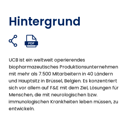
Hintergrund
Freigabelinks
PDF-
Auf
Auf
Auf
Per
öffnen
Datei
Facebook
Twitter
LinkedIn
E-
öffnen
teilen
teilen
teilen
Mail
UCB ist ein weltweit operierendes
teilen
biopharmazeutisches Produktionsunternehmen
mit mehr als 7.500 Mitarbeitern in 40 Ländern
und Hauptsitz in Brüssel, Belgien. Es konzentriert
sich vor allem auf F&E mit dem Ziel, Lösungen für
Menschen, die mit neurologischen bzw.
immunologischen Krankheiten leben müssen, zu
entwickeln.