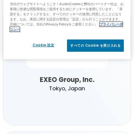
当社のウェブサイトへようこそ！AudioCodesと弊社のパートナー社は、お
Engineering
客様に快適な閲覧環境をご提供するためにクッキーを使用しています。 「承
諾する」をクリックすると、すべてのクッキーの使用に同意したことになり
Gold Partner
ます。なお、承諾に関する設定の管理は「設定」から行うことができます。
詳細については、当社のPrivacy Policyをご参照ください。
プライバシーポ
リシー
Cookie 設定
すべての Cookie を受け入れる
EXEO Group, Inc.
Tokyo, Japan
EXEO
Group,