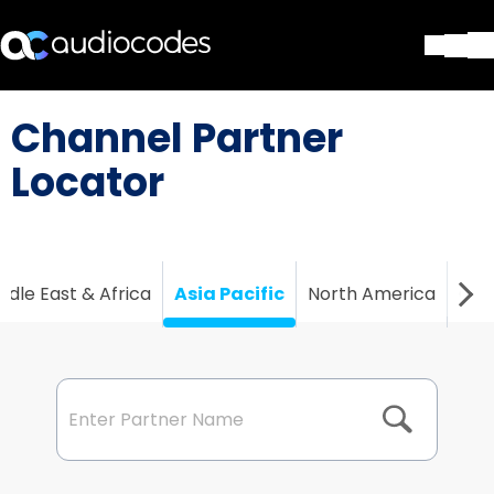
ソリューション
Channel Partner
製品とアプリケーション
パートナー
Locator
サポートセンター
会社
Blog
リソース・資料
ddle East & Africa
Asia Pacific
North America
Cen
お問い合わせ
Stay in the loop
配布リストに参加する