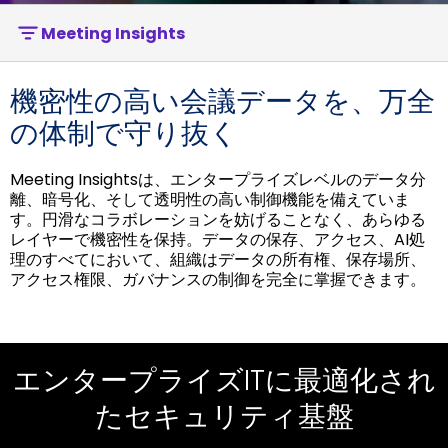
Meeting Insights
機密性の高い会議データを、万全
の体制で守り抜く
Meeting Insightsは、エンタープライズレベルのデータ分
離、暗号化、そして透明性の高い制御機能を備えていま
す。円滑なコラボレーションを妨げることなく、あらゆる
レイヤーで機密性を保持。データの保存、アクセス、AI処
理のすべてにおいて、組織はデータの所有権、保存場所、
アクセス権限、ガバナンスの制御を完全に掌握できます。
ガバナンスを追求したプライバシ
ITおよびコンプライアンス部門向
エンタープライズITに最適化され
けの厳格なセキュリティ制御
ーおよびAIセキュリティ
たセキュリティ基盤