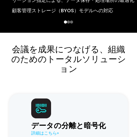
リージョン指定による、データ保存・処理場所の最適化
きめ細かなロールベースのアクセス制御（RBAC）
GDPRやCCPAなどの厳格なプライバシー規制に準拠した
顧客管理ストレージ（BYOS）モデルへの対応
管理機能
アクセス状況や操作履歴を網羅した、詳細な監査ログの生
成
組織のポリシーに適合した、柔軟なデータ保持ポリシーの
制御
会議コンテンツへのアクセス権限を管理する、強固な管理
者制御機能
地域ごとのデータ処理・保存（リージョン展開）に対応し
会議を成果につなげる、組織
た、エンタープライズAIプラットフォームの採用
のためのトータルソリューシ
ョン
データの分離と暗号化
詳細はこちら»