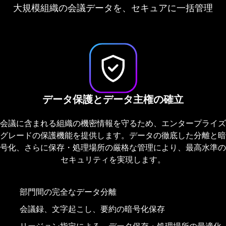
厳しい規制環境にも対応する、組織のための専用AI設計
確固たる信頼のもと、アクセス権、可視性、ガバナン
大規模組織の会議データを、セキュアに一括管理
スを高度に制御
プライバシー制御およびAIプロバイダーセキュリ
データ保護とデータ主権の確立
エンタープライズ認証およびアクセス制御
ティ
会議に含まれる組織の機密情報を守るため、エンタープライズ
会議コンテンツへのアクセスは、エンタープライズ認証とロー
グレードの保護機能を提供します。データの徹底した分離と暗
ユーザーが明示的に選択した会議のみを処理対象とし、法的な
ルベースの権限設定によって厳重に管理。すべてのアクセス操
号化、さらに保存・処理場所の厳格な管理により、最高水準の
規制要件をサポートするプライバシー制御機能を標準装備。AI
作や管理者権限によるアクションは、監査ログとして確実に記
処理は、リージョン（地域型）導入オプションを備えた、エン
セキュリティを実現します。
録・保存されます。
タープライズグレードのセキュアなAIプラットフォーム上で行
われます。
部門間の完全なデータ分離
シングルサインオン（SSO）連携による、エンタープライ
会議録、文字起こし、要約の暗号化保存
ズ基準の認証統合
明示的に招待された会議のデータのみにアクセス