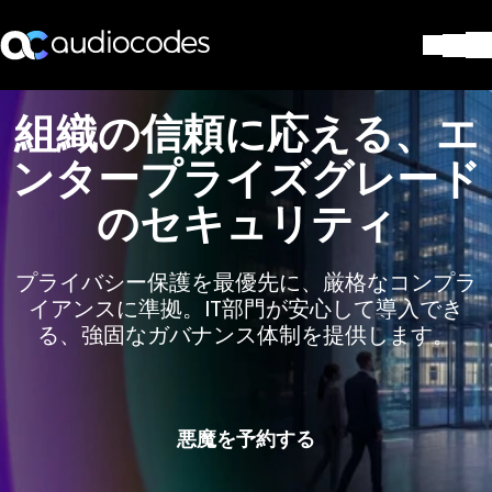
ソリューション
組織の信頼に応える、エ
製品とアプリケーション
ンタープライズグレード
パートナー
サポートセンター
のセキュリティ
会社
Blog
プライバシー保護を最優先に、厳格なコンプラ
リソース・資料
イアンスに準拠。IT部門が安心して導入でき
お問い合わせ
る、強固なガバナンス体制を提供します。
Stay in the loop
配布リストに参加する
悪魔を予約する