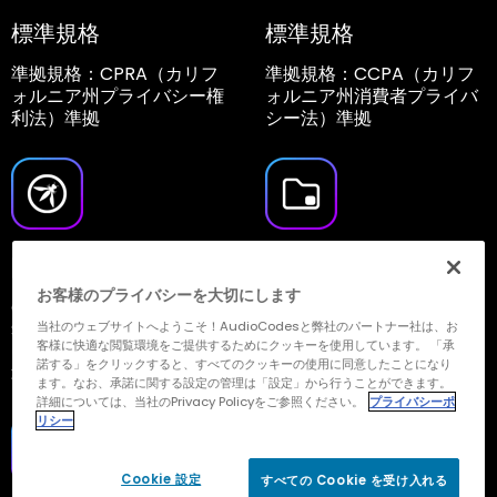
標準規格
標準規格
準拠規格：CPRA（カリフ
準拠規格：CCPA（カリフ
ォルニア州プライバシー権
ォルニア州消費者プライバ
利法）準拠
シー法）準拠
開発体制
データ保持ポリシー
お客様のプライバシーを大切にします
Open Web Application
お客様の要件に基づいたデ
Security Project
ータの自動保存・削除設定
当社のウェブサイトへようこそ！AudioCodesと弊社のパートナー社は、お
客様に快適な閲覧環境をご提供するためにクッキーを使用しています。 「承
(OWASP) ガイドラインに
諾する」をクリックすると、すべてのクッキーの使用に同意したことになり
準拠した安全な開発
ます。なお、承諾に関する設定の管理は「設定」から行うことができます。
詳細については、当社のPrivacy Policyをご参照ください。
プライバシーポ
リシー
Cookie 設定
すべての Cookie を受け入れる