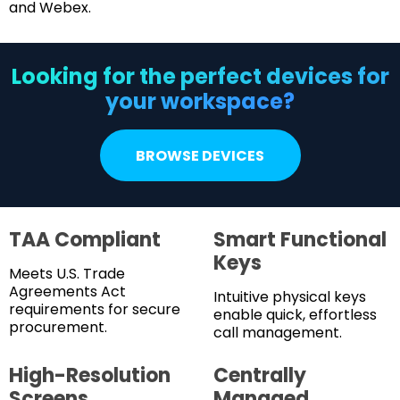
and Webex.
Looking for the perfect devices for
your workspace?
BROWSE DEVICES
TAA Compliant
Smart Functional
Keys
Meets U.S. Trade
Agreements Act
Intuitive physical keys
requirements for secure
enable quick, effortless
procurement.
call management.
High-Resolution
Centrally
Screens
Managed