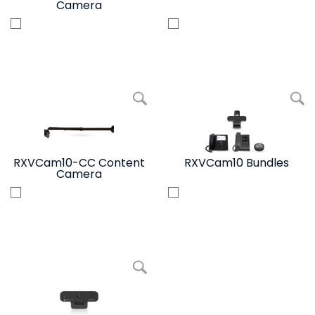
Camera
写真を拡大 RXVCam10-CC Content Camera
写真を拡大 RX
RXVCam10-CC Content
RXVCam10 Bundles
Camera
写真を拡大 RXVCam10 Personal Webcam