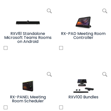
写真を拡大 RXV81 Standalone Microsoft Teams Rooms on Android
写真を拡大 RX-P
RXV81 Standalone
RX-PAD Meeting Room
Microsoft Teams Rooms
Controller
on Android
写真を拡大 RX-PANEL Meeting Room Scheduler
写真を拡大 R
RX-PANEL Meeting
RXV100 Bundles
Room Scheduler