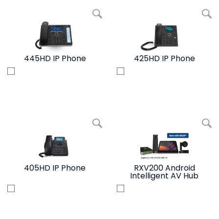
写真を拡大 445HD IP Phone
写真を拡大 425
445HD IP Phone
425HD IP Phone
写真を拡大 405HD IP Phone
写真を拡大 RXV200 Android Intellig
405HD IP Phone
RXV200 Android
Intelligent AV Hub