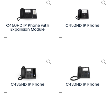
写真を拡大 C450HD IP Phone with Expansion Module
写真を拡大 C45
C450HD IP Phone with
C450HD IP Phone
Expansion Module
写真を拡大 C435HD IP Phone
写真を拡大 C43
C435HD IP Phone
C430HD IP Phone