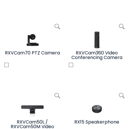
写真を拡大 RXVCam70 PTZ Camera
写真を拡大 RXVCam36
RXVCam70 PTZ Camera
RXVCam360 Video
Conferencing Camera
写真を拡大 RXVCam50L / RXVCam50M Video Camera
写真を拡
RXVCam50L /
RX15 Speakerphone
RXVCam50M Video