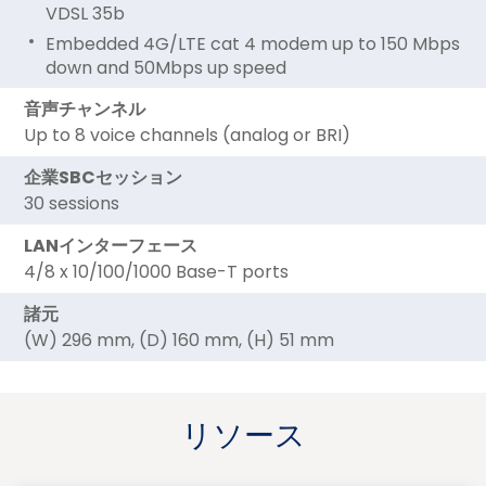
VDSL 35b
Embedded 4G/LTE cat 4 modem up to 150 Mbps
down and 50Mbps up speed
音声チャンネル
Up to 8 voice channels (analog or BRI)
企業SBCセッション
30 sessions
LANインターフェース
4/8 x 10/100/1000 Base-T ports
諸元
(W) 296 mm, (D) 160 mm, (H) 51 mm
リソース