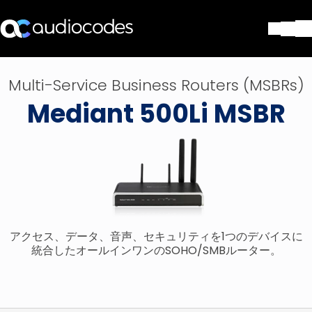
ソリューション
Multi-Service Business Routers (MSBRs)
製品とアプリケーション
Mediant 500Li MSBR
パートナー
サポートセンター
会社
Blog
リソース・資料
お問い合わせ
Stay in the loop
アクセス、データ、音声、セキュリティを1つのデバイスに
統合したオールインワンのSOHO/SMBルーター。
配布リストに参加する