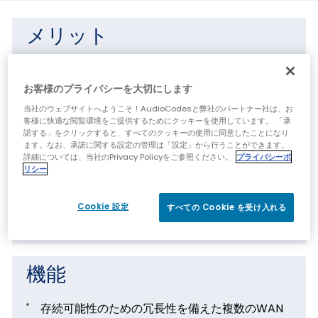
メリット
IMIXトラフィックで最大1Gbpsの強力なルーティ
ング
お客様のプライバシーを大切にします
ブランチからクラウドまたはブランチからデータ
当社のウェブサイトへようこそ！AudioCodesと弊社のパートナー社は、お
客様に快適な閲覧環境をご提供するためにクッキーを使用しています。 「承
センターへの接続用のセキュリティで保護された
諾する」をクリックすると、すべてのクッキーの使用に同意したことになり
トンネル
ます。なお、承諾に関する設定の管理は「設定」から行うことができます。
詳細については、当社のPrivacy Policyをご参照ください。
プライバシーポ
オールインワン製品、あらゆるIP移行シナリオに
リシー
最適
障害が発生した場合のデータおよびテレフォニー
Cookie 設定
すべての Cookie を受け入れる
サービスの存続可能性と復旧
機能
存続可能性のための冗長性を備えた複数のWAN