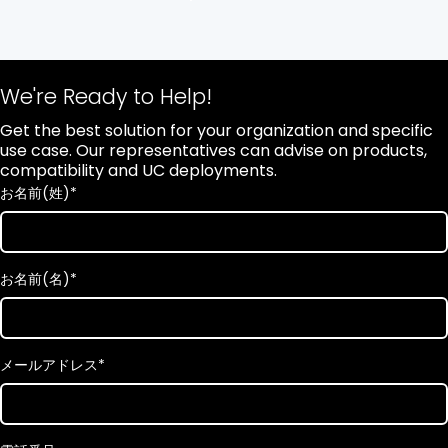
We're Ready to Help!
Get the best solution for your organization and specific
use case. Our representatives can advise on products,
compatibility and UC deployments.
お名前(姓)
*
お名前(名)
*
メールアドレス
*