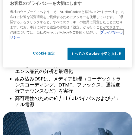
お客様のプライバシーを大切にします
シームレスな相互接続性のための豊富で強力な
当社のウェブサイトへようこそ！AudioCodesと弊社のパートナー社は、お
SIP正規化およびルーティングメカニズム
客様に快適な閲覧環境をご提供するためにクッキーを使用しています。 「承
アナログおよびデジタルTDMインターフェイスの
諾する」をクリックすると、すべてのクッキーの使用に同意したことになり
ます。なお、承諾に関する設定の管理は「設定」から行うことができます。
サポート
詳細については、当社のPrivacy Policyをご参照ください。
プライバシーポ
ハイブリッドSBCにより、シームレスな移行と
リシー
PSTNフォールバックが可能
IPV6およびIPV4のサポート
Cookie 設定
すべての Cookie を受け入れる
DoS攻撃に対する強化された境界防御
高度な監視ツールは、VoIPサービスのエクスペリ
エンス品質の分析と最適化
組み込みDSPは、メディア処理（コーデックトラ
ンスコーディング、DTMF、ファックス、通話進
行アナウンスなど）を実行
高可用性のためのE1 / T1 / J1バイパスおよびデュ
アル電源