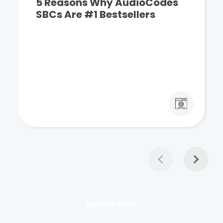
5 Reasons Why AudioCodes
SBCs Are #1 Bestsellers
Explore More