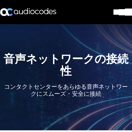
ソリューション
製品とアプリケーション
パートナー
サポートセンター
音声ネットワークの接続
会社
性
Blog
リソース・資料
お問い合わせ
コンタクトセンターをあらゆる音声ネットワー
Stay in the loop
クにスムーズ・安全に接続
配布リストに参加する