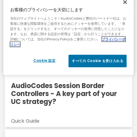
Brochures
お客様のプライバシーを大切にします
当社のウェブサイトへようこそ！AudioCodesと弊社のパートナー社は、お
客様に快適な閲覧環境をご提供するためにクッキーを使用しています。 「承
AudioCodes Mediant Enterprise
諾する」をクリックすると、すべてのクッキーの使用に同意したことになり
Session Border Controllers (SBC)
ます。なお、承諾に関する設定の管理は「設定」から行うことができます。
詳細については、当社のPrivacy Policyをご参照ください。
プライバシーポ
Family
リシー
Cookie 設定
すべての Cookie を受け入れる
Brochures
AudioCodes Session Border
Controllers - A key part of your
UC strategy?
Quick Guide