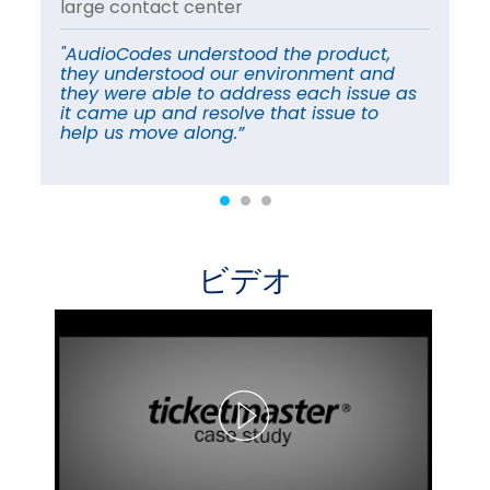
large contact center
pr
co
頼
"AudioCodes understood the product,
に
they understood our environment and
“A
ビ
they were able to address each issue as
re
ら
it came up and resolve that issue to
in
help us move along.”
ビデオ