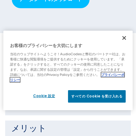
特長
お客様のプライバシーを大切にします
当社のウェブサイトへようこそ！AudioCodesと弊社のパートナー社は、お
客様に快適な閲覧環境をご提供するためにクッキーを使用しています。 「承
30fpsで1080pフルHDビデオをサポート
諾する」をクリックすると、すべてのクッキーの使用に同意したことになり
ます。なお、承諾に関する設定の管理は「設定」から行うことができます。
USB2.0ポートによりプラグアンドプレイセット
詳細については、当社のPrivacy Policyをご参照ください。
プライバシーポ
アップを提供
リシー
すべてのUCプラットフォーム、アプリ、ソフト
フォンとの互換性
Cookie 設定
すべての Cookie を受け入れる
取り付けと角度調整の設定が簡単
メリット