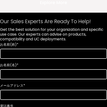
Explore More
Our Sales Experts Are Ready To Help!
Get the best solution for your organization and specific
use case. Our experts can advise on products,
compatibility and UC deployments.
お名前(姓)
*
お名前(名)
*
メールアドレス
*
電話番号