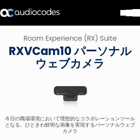
ソリューション
Room Experience (RX) Suite
製品とアプリケーション
RXVCam10 パーソナル
パートナー
サポートセンター
ウェブカメラ
会社
Blog
リソース・資料
お問い合わせ
Stay in the loop
今日の職場環境において理想的なコラボレーションツール
配布リストに参加する
となる、ひときわ鮮明な画像を実現するパーソナルウェブ
カメラ