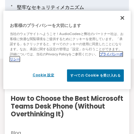
堅牢なセキュリティメカニズム
PoEまたは外部電源
お客様のプライバシーを大切にします
AudioCodes One Voice Operations
Center（OVOC）デバイスマネージャーを使用
当社のウェブサイトへようこそ！AudioCodesと弊社のパートナー社は、お
客様に快適な閲覧環境をご提供するためにクッキーを使用しています。 「承
した集中管理
諾する」をクリックすると、すべてのクッキーの使用に同意したことになり
ます。なお、承諾に関する設定の管理は「設定」から行うことができます。
詳細については、当社のPrivacy Policyをご参照ください。
プライバシーポ
リシー
リソース
Cookie 設定
すべての Cookie を受け入れる
How to Choose the Best Microsoft
Teams Desk Phone (Without
Overthinking It)
Blog