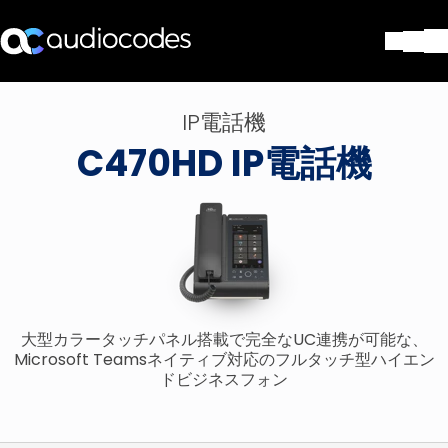
ソリューション
IP電話機
製品とアプリケーション
C470HD IP電話機
パートナー
サポートセンター
会社
Blog
リソース・資料
お問い合わせ
Stay in the loop
大型カラータッチパネル搭載で完全なUC連携が可能な、
Microsoft Teamsネイティブ対応のフルタッチ型ハイエン
ドビジネスフォン
配布リストに参加する