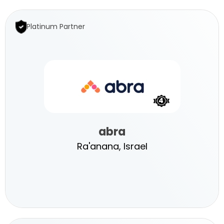
Platinum Partner
4
abra
Ra'anana, Israel
abra