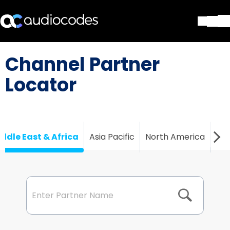
ソリューション
Channel Partner
製品とアプリケーション
パートナー
Locator
サポートセンター
会社
Blog
リソース・資料
ddle East & Africa
Asia Pacific
North America
Cen
お問い合わせ
Stay in the loop
配布リストに参加する