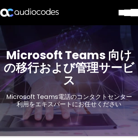
ソリューション
製品とアプリケーション
パートナー
Microsoft Teams 向け
サポートセンター
の移行および管理サービ
会社
Blog
ス
リソース・資料
お問い合わせ
Stay in the loop
Microsoft Teams電話のコンタクトセンター
利用をエキスパートにお任せください
配布リストに参加する