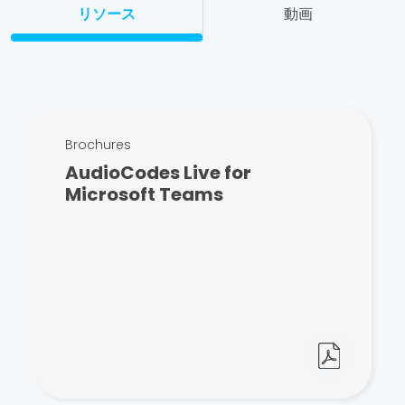
リソース
動画
Brochures
AudioCodes Live for
Microsoft Teams