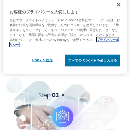
寄り添い、Microsoft Teams への移行が順調に進んでい
きます。
お客様のプライバシーを大切にします
当社はユーザーによる使用を促し、移行を成功させるため
当社のウェブサイトへようこそ！AudioCodesと弊社のパートナー社は、お
客様に快適な閲覧環境をご提供するためにクッキーを使用しています。 「承
の、ユーザーに焦点を当てたトレーニングおよびサポート
諾する」をクリックすると、すべてのクッキーの使用に同意したことになり
サービスを提供します。 継続的な運用をサポートするため
ます。なお、承諾に関する設定の管理は「設定」から行うことができます。
に、AudioCodes のサービスチームは追加の管理および監
詳細については、当社のPrivacy Policyをご参照ください。
プライバシーポ
視サービス、テクニカルサポート、ハードウェア交換サー
リシー
ビスも提供できます。 これらのサービスは、Microsoft
Teams と音声ネットワークのエクスペリエンスを最適化
Cookie 設定
し、経営陣のビジョンに沿ったものになるよう設計されて
すべての Cookie を受け入れる
います。