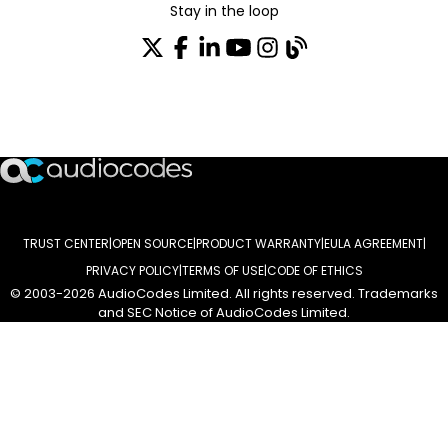
Stay in the loop
Tragen Sie sich in unseren Verteiler ein
TRUST CENTER
OPEN SOURCE
PRODUCT WARRANTY
EULA AGREEMENT
PRIVACY POLICY
TERMS OF USE
CODE OF ETHICS
© 2003-2026 AudioCodes Limited. All rights reserved. Trademarks
and SEC Notice of AudioCodes Limited.