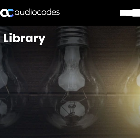
Lösungen
Library
Produkte und Anwendungen
Partner
Dienstleistungen & Support
Unternehmen
Blog
Library
Kontakt
Stay in the loop
Tragen Sie sich in unseren Verteile