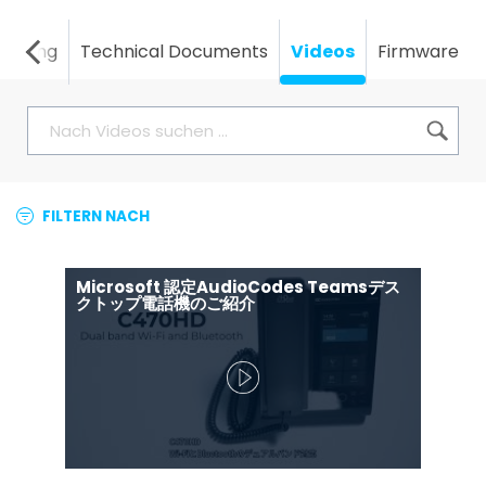
keting
Technical Documents
Videos
Firmware
FILTERN NACH
Microsoft 認定AudioCodes Teamsデス
クトップ電話機のご紹介