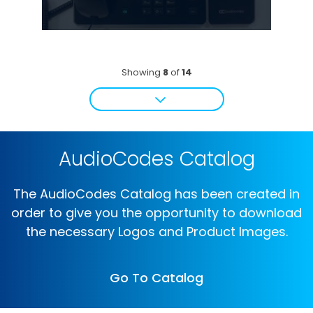
Showing
8
of
14
AudioCodes Catalog
The AudioCodes Catalog has been created in
order to give you the opportunity to download
the necessary Logos and Product Images.
Go To Catalog