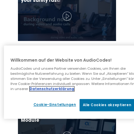
your sanity fast!
C450HD Native Microsoft Teams IP
Phone with Expansion Module and
Better Together
Willkommen auf der Website von AudioCodes!
AudioCodes und unsere Partner verwenden Cookies, um Ihnen die
bestmögliche Nutzererfahrung zu bieten. Wenn Sie auf „Akzeptieren“ kli
stimmen Sie der Verwendung aller Cookies zu. Unter „Einstellungen“ kö
Ihre Cookie-Präferenzen individuell anpassen. Weitere Informationen fi
in unserer
Datenschutzerklärung
Cookie-Einstellungen
Alle Cookies akzeptieren
How to Install C450HD Native
Microsoft Teams IP Phone Expansion
Module