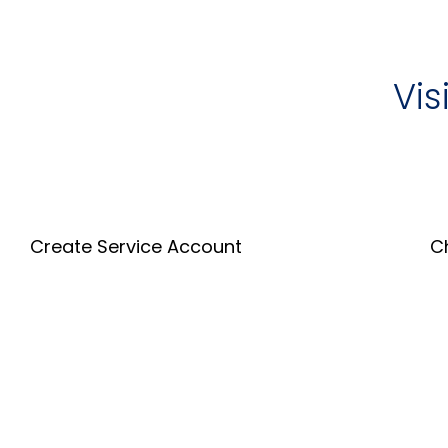
Vis
Create Service Account
C
Create an Account