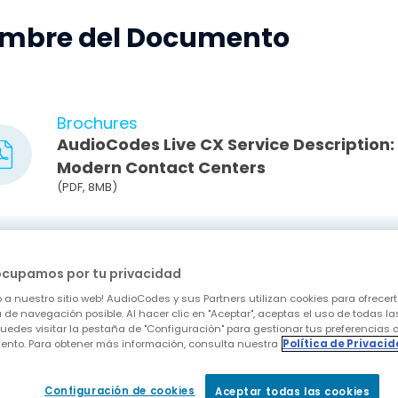
mbre del Documento
Brochures
AudioCodes Live CX Service Description:
Modern Contact Centers
(PDF, 8MB)
White Papers
The Executive's Guide to Ensuring Voic
ocupamos por tu privacidad
Continuation when Moving to CCaaS
 a nuestro sitio web! AudioCodes y sus Partners utilizan cookies para ofrecert
 de navegación posible. Al hacer clic en "Aceptar", aceptas el uso de todas la
uedes visitar la pestaña de "Configuración" para gestionar tus preferencias 
ento. Para obtener más información, consulta nuestra
Política de Privaci
Blog
Going Green and Staying Connected wi
Configuración de cookies
Aceptar todas las cookies