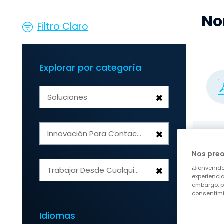
No
Filtro Claro
Explorar por categoría
×
Soluciones
×
Innovación Para Contact Centers
Nos pre
×
¡Bienvenido
Trabajar Desde Cualquier Lugar
experiencia
embargo, p
consentimi
Idiomas