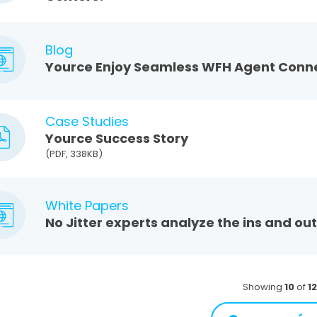
Blog
Yource Enjoy Seamless WFH Agent Conne
Case Studies
Yource Success Story
(PDF, 338KB)
White Papers
No Jitter experts analyze the ins and ou
Showing
10
of
12