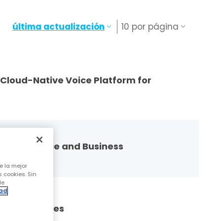
última actualización
10 por página
 Cloud-Native Voice Platform for
e Performance and Business
e la mejor
s cookies. Sin
de
dad
th AudioCodes