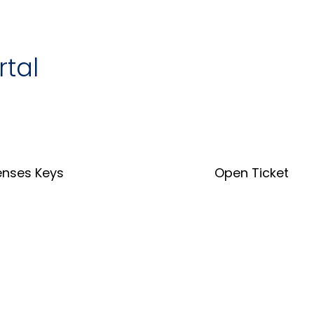
rtal
enses Keys
Open Ticket
nse Key Tool
Open Ticket