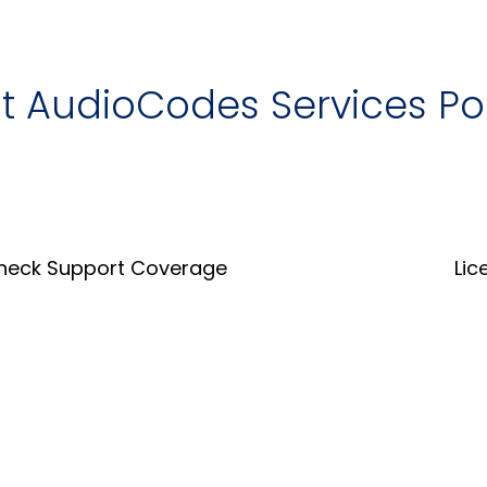
it AudioCodes Services Po
heck Support Coverage
Lic
Coverage Tool
Lice