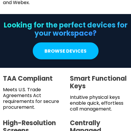
and Webex.
Looking for the perfect devices for
your workspace?
BROWSE DEVICES
TAA Compliant
Smart Functional
Keys
Meets U.S. Trade
Agreements Act
Intuitive physical keys
requirements for secure
enable quick, effortless
procurement.
call management.
High-Resolution
Centrally
Screens
Managed