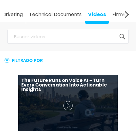
Marketing
Technical Documents
Videos
Firmware
FILTRADO POR
The Future Runs on Voice AI - Turn
Every Conversation Into Actionable
Insights