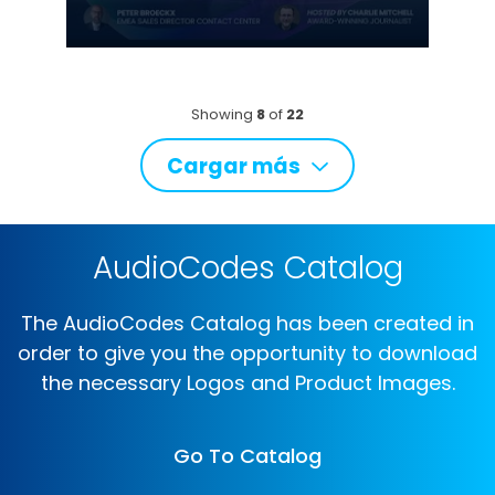
Showing
8
of
22
Cargar más
AudioCodes Catalog
The AudioCodes Catalog has been created in
order to give you the opportunity to download
the necessary Logos and Product Images.
Go To Catalog