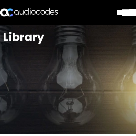
Soluciones
Library
Productos y Aplicaciones
Partners
Servicios y Soporte Técnico
Empresa
Blog
Biblioteca
Contáctenos
Stay in the loop
SUSCRÍBASE A NUESTRO BOLETÍN D