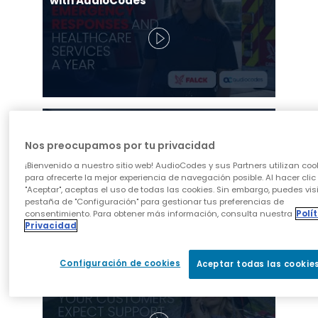
with AudioCodes
Inbound Digital Click-to-Call in the
Banking Sector
Nos preocupamos por tu privacidad
¡Bienvenido a nuestro sitio web! AudioCodes y sus Partners utilizan coo
para ofrecerte la mejor experiencia de navegación posible. Al hacer clic
"Aceptar", aceptas el uso de todas las cookies. Sin embargo, puedes visi
pestaña de "Configuración" para gestionar tus preferencias de
consentimiento. Para obtener más información, consulta nuestra
Polí
Privacidad
Inbound Digital Click-to-Call in the
Configuración de cookies
Aceptar todas las cookie
Insurance Sector