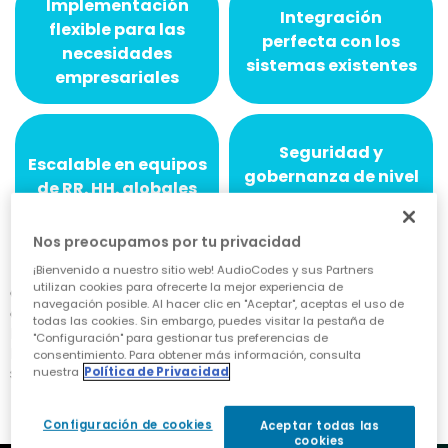
Implementación
Integración
flexible para las
perfecta con los
necesidades
sistemas existentes
empresariales
Seguridad y
Escalable en equipos
gobernanza de nivel
de RR. HH. globales
empresarial
Nos preocupamos por tu privacidad
¡Bienvenido a nuestro sitio web! AudioCodes y sus Partners
utilizan cookies para ofrecerte la mejor experiencia de
Con una fiabilidad de nivel empresarial, una
navegación posible. Al hacer clic en "Aceptar", aceptas el uso de
arquitectura flexible y una automatización basada en
todas las cookies. Sin embargo, puedes visitar la pestaña de
IA, Meeting Insights permite a las organizaciones de
"Configuración" para gestionar tus preferencias de
RR. HH. modernizar los flujos de trabajo sin alterar los
consentimiento. Para obtener más información, consulta
sistemas existentes.
nuestra
Política de Privacidad
Configuración de cookies
Aceptar todas las
cookies