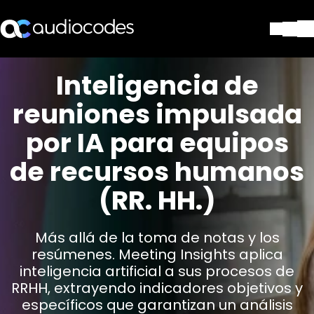
Soluciones
Inteligencia de
Productos y Aplicaciones
reuniones impulsada
Partners
Servicios y Soporte Técnico
por IA para equipos
Empresa
de recursos humanos
Blog
Biblioteca
(RR. HH.)
Contáctenos
Stay in the loop
Más allá de la toma de notas y los
resúmenes. Meeting Insights aplica
inteligencia artificial a sus procesos de
SUSCRÍBASE A NUESTRO BOLETÍN D
RRHH, extrayendo indicadores objetivos y
específicos que garantizan un análisis