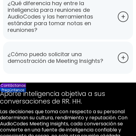
¿Qué diferencia hay entre la
inteligencia para reuniones de
AudioCodes y las herramientas
estándar para tomar notas en
reuniones?
¿Cómo puedo solicitar una
demostración de Meeting Insights?
Contáctanos
Pregúntenos
Aporte inteligencia objetiva a sus
conversaciones de RR. HH.
Las decisiones que toma con respecto a su personal
determinan su cultura, rendimiento y reputación. Con
AudioCodes Meeting Insights, cada conversación se
convierte en una fuente de‑inteligencia confiable y
consciente de sesgo, no solo otra reunión olvidada.