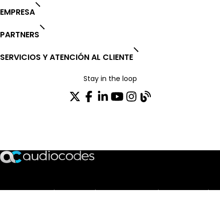
EMPRESA
PARTNERS
SERVICIOS Y ATENCIÓN AL CLIENTE
Stay in the loop
SUSCRÍBASE A NUESTRO BOLETÍN DE NOTICIAS
TRUST CENTER
OPEN SOURCE
PRODUCT WARRANTY
EULA AGREEMENT
PRIVACY POLICY
TERMS OF USE
CODE OF ETHICS
© 2003-2026 AudioCodes Limited. All rights reserved. Trademarks