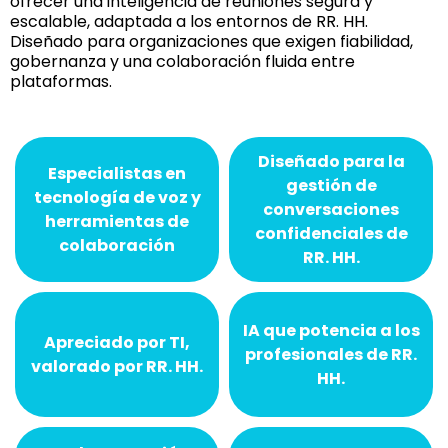
ofrecer una inteligencia de reuniones segura y
escalable, adaptada a los entornos de RR. HH.
Diseñado para organizaciones que exigen fiabilidad,
gobernanza y una colaboración fluida entre
plataformas.
Diseñado para la
Especialistas en
gestión de
tecnología de voz y
conversaciones
herramientas de
confidenciales de
colaboración
RR. HH.
IA que potencia a los
Apreciado por TI,
profesionales de RR.
valorado por RR. HH.
HH.