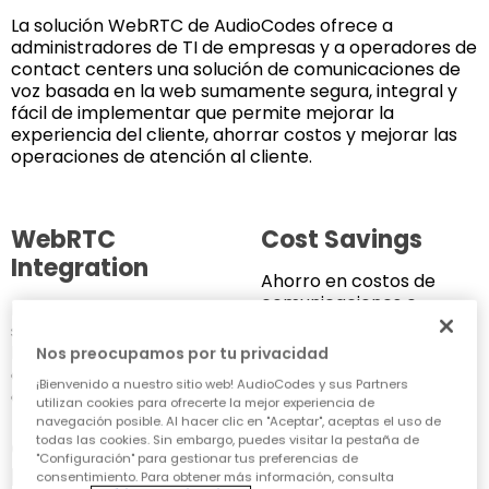
La solución WebRTC de AudioCodes ofrece a
administradores de TI de empresas y a operadores de
contact centers una solución de comunicaciones de
voz basada en la web sumamente segura, integral y
fácil de implementar que permite mejorar la
experiencia del cliente, ahorrar costos y mejorar las
operaciones de atención al cliente.
WebRTC
Cost Savings
Integration
Ahorro en costos de
comunicaciones e
Integración sencilla y
infraestructura
segura de WebRTC en
las operaciones de
Nos preocupamos por tu privacidad
empresas y contact
¡Bienvenido a nuestro sitio web! AudioCodes y sus Partners
centers
utilizan cookies para ofrecerte la mejor experiencia de
navegación posible. Al hacer clic en "Aceptar", aceptas el uso de
todas las cookies. Sin embargo, puedes visitar la pestaña de
Operational
No-Code
"Configuración" para gestionar tus preferencias de
Efficiency
WebRTC
consentimiento. Para obtener más información, consulta