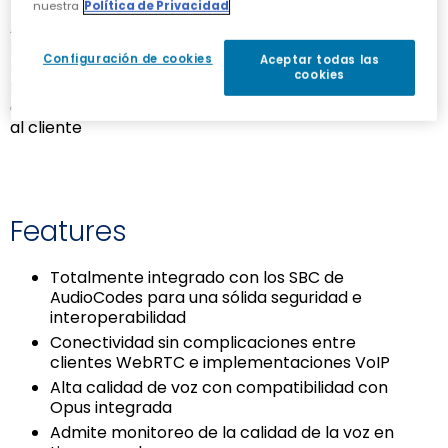
nuestra
Política de Privacidad
Aumento de la
Integración sencilla de
productividad de los
funcionalidad WebRTC
Configuración de cookies
Aceptar todas las
miembros de TI y mayor
en sitios web sin
cookies
fluidez en las
conocimientos previos
operaciones de atención
de programación
al cliente
Features
Totalmente integrado con los SBC de
AudioCodes para una sólida seguridad e
interoperabilidad
Conectividad sin complicaciones entre
clientes WebRTC e implementaciones VoIP
Alta calidad de voz con compatibilidad con
Opus integrada
Admite monitoreo de la calidad de la voz en