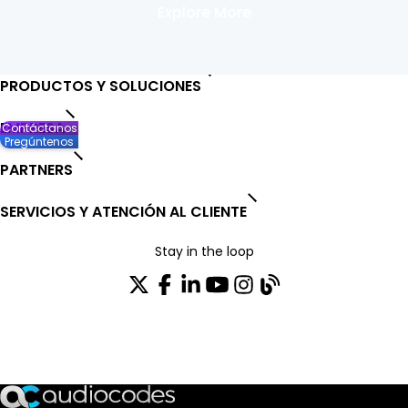
Explore More
PRODUCTOS Y SOLUCIONES
EMPRESA
Contáctanos
Pregúntenos
PARTNERS
SERVICIOS Y ATENCIÓN AL CLIENTE
Stay in the loop
SUSCRÍBASE A NUESTRO BOLETÍN DE NOTICIAS