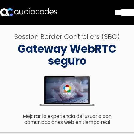
Soluciones
Session Border Controllers (SBC)
Productos y Aplicaciones
Gateway WebRTC
Partners
Servicios y Soporte Técnico
seguro
Empresa
Blog
Biblioteca
Contáctenos
Stay in the loop
Mejorar la experiencia del usuario con
SUSCRÍBASE A NUESTRO BOLETÍN D
comunicaciones web en tiempo real