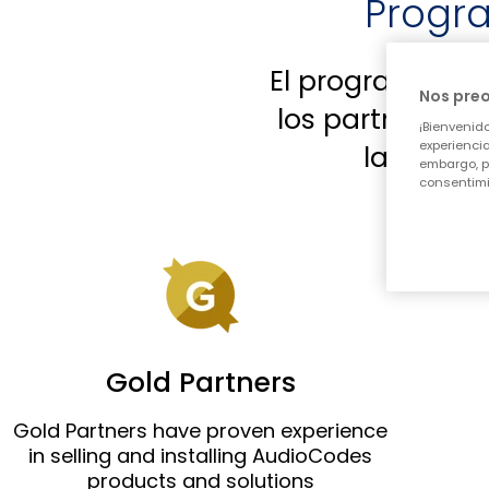
Progra
El programa de 
Nos pre
los partners de
¡Bienvenido
experiencia
la satisf
embargo, p
consentimi
Gold Partners
Gold Partners have proven experience
in selling and installing AudioCodes
products and solutions