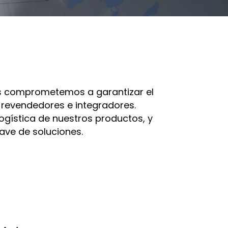
Adlersberg,
Adlersberg, CEO
AudioCodes
CEO
Read More
partners
Read More
and
customers
Sign Up
For A
Training
nos comprometemos a garantizar el
 revendedores e integradores.
ogística de nuestros productos, y
ave de soluciones.