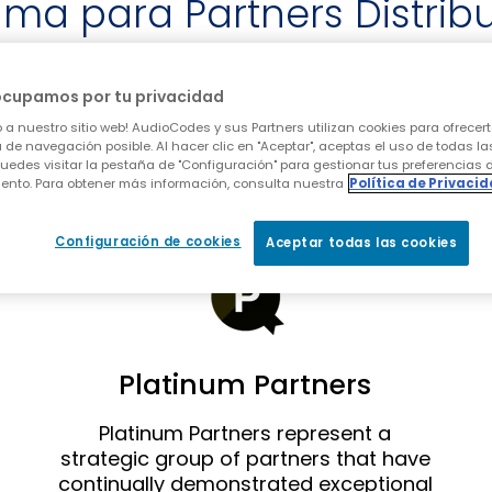
ma para Partners Distrib
distribuidores consta de dos niveles
ocupamos por tu privacidad
sarrollar aún más sus portafolios d
 a nuestro sitio web! AudioCodes y sus Partners utilizan cookies para ofrecert
 de navegación posible. Al hacer clic en "Aceptar", aceptas el uso de todas la
acción del cliente y maximizar la ren
uedes visitar la pestaña de "Configuración" para gestionar tus preferencias 
ento. Para obtener más información, consulta nuestra
Política de Privaci
Configuración de cookies
Aceptar todas las cookies
Platinum Partners
Platinum Partners represent a
strategic group of partners that have
continually demonstrated exceptional