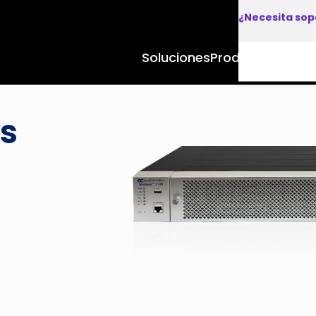
¿Necesita sop
Soluciones
Productos y Apl
s