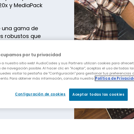
 20x y MediaPack
ye una gama de
les robustos que
 proveedores de
iales.
ocupamos por tu privacidad
 a nuestro sitio web! AudioCodes y sus Partners utilizan cookies para ofrecert
analógicos de
 de navegación posible. Al hacer clic en "Aceptar", aceptas el uso de todas la
uedes visitar la pestaña de "Configuración" para gestionar tus preferencias 
 el Gateway SIP
ento. Para obtener más información, consulta nuestra
Política de Privaci
egración directa
el Phone System de
Configuración de cookies
Aceptar todas las cookies