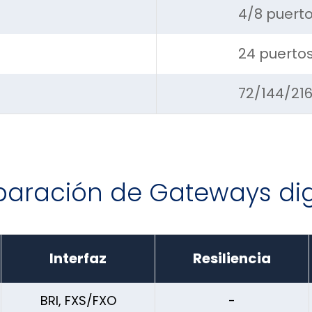
4/8 puerto
24 puertos
72/144/216
ración de Gateways dig
Interfaz
Resiliencia
BRI, FXS/FXO
-