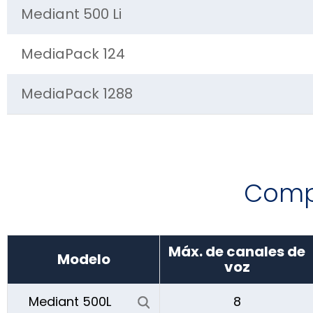
Mediant 500 Li
MediaPack 124
MediaPack 1288
Compa
Máx. de canales de
Modelo
voz
Mediant 500L
8