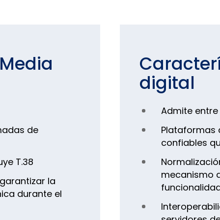
 Media
Caracter
digital
Admite entre 
amadas de
Plataformas
confiables q
uye T.38
Normalizació
mecanismo d
garantizar la
funcionalida
ica durante el
Interoperabil
servidores de