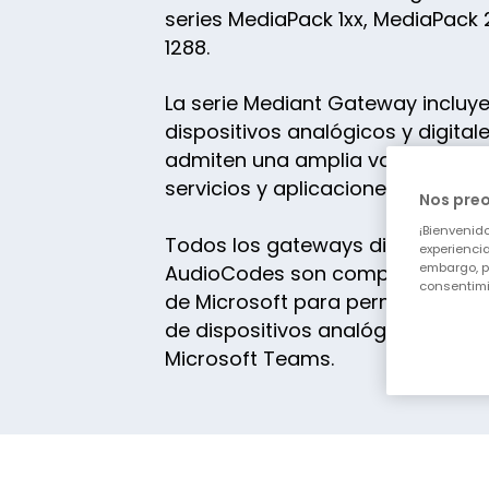
series MediaPack 1xx, MediaPack
1288.
La serie Mediant Gateway inclu
dispositivos analógicos y digita
admiten una amplia variedad de
servicios y aplicaciones empresar
Nos pre
¡Bienvenido
Todos los gateways digitales y 
experiencia
embargo, p
AudioCodes son compatibles con
consentimi
de Microsoft para permitir la int
de dispositivos analógicos con 
Microsoft Teams.