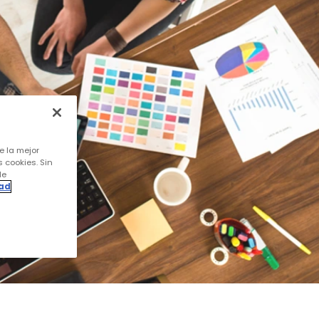
e la mejor
s cookies. Sin
de
dad