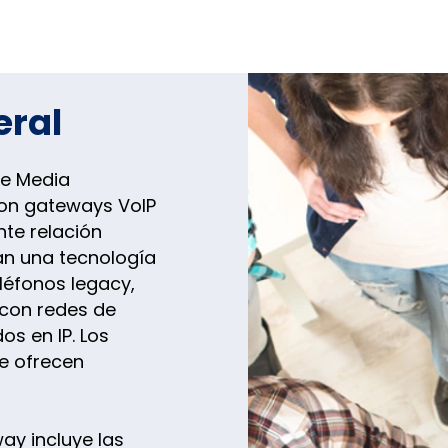
eral
de Media
on gateways VoIP
nte relación
an una tecnología
léfonos legacy,
 con redes de
os en IP. Los
ie ofrecen
ay incluye las