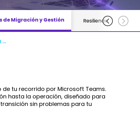
Adlersberg,
Adlersberg, CEO
AudioCodes
CEO
Read More
partners
s de Migración y Gestión
Read More
Resiliencia del sitio
and
customers
Sign Up
Migración y servicios operativos para Microsoft Teams
For A
Training
o de tu recorrido por Microsoft Teams.
ón hasta la operación, diseñado para
 transición sin problemas para tu