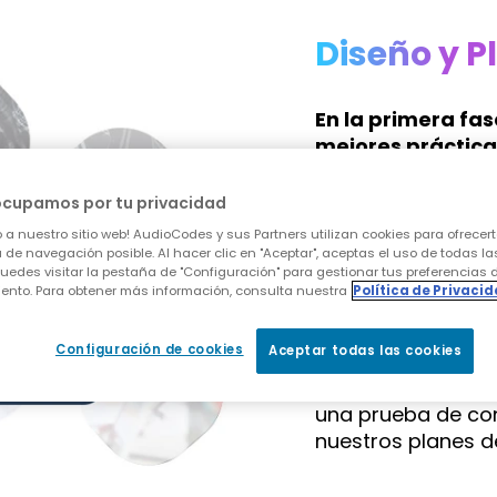
Diseño y P
En la primera fas
mejores prácticas
una migración ó
ocupamos por tu privacidad
Comenzamos escuc
 a nuestro sitio web! AudioCodes y sus Partners utilizan cookies para ofrecert
descubrimiento par
 de navegación posible. Al hacer clic en "Aceptar", aceptas el uso de todas la
uedes visitar la pestaña de "Configuración" para gestionar tus preferencias 
(oficina, hogar, r
ento. Para obtener más información, consulta nuestra
Política de Privaci
usuario, entorno U
analógicos) y est
Configuración de cookies
Aceptar todas las cookies
para diseñar tus p
adopción de usuari
una prueba de co
nuestros planes d