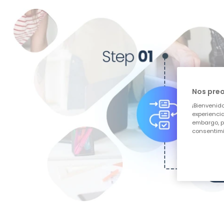
Nos pre
¡Bienvenido
experiencia
embargo, p
consentimi