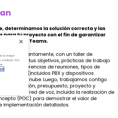
lan
e, determinamos la solución correcta y las
 para tu proyecto con el fin de garantizar
ptima hacia Teams.
hando atentamente, con un taller de
e la mejor
a explorar tus objetivos, prácticas de trabajo
s cookies. Sin
de
emoto), preferencias de reuniones, tipos de
dad
C existente (incluidos PBX y dispositivos
rategia en la nube. Luego, trabajamos contigo
lanes de visión, presupuesto, proyecto y
os de UC y red de voz, incluida la realización de
ncepto (POC) para demostrar el valor de
e implementación detallados.