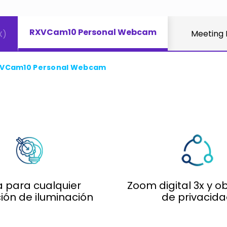
RXVCam10 Personal Webcam
0
Meeting 
X)
VCam10 Personal Webcam
 para cualquier
Zoom digital 3x y o
ión de iluminación
de privacid