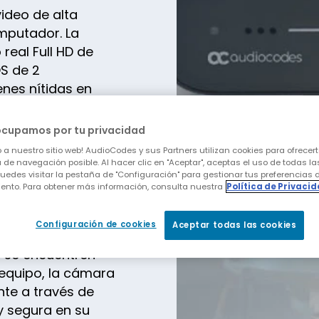
ideo de alta
omputador. La
real Full HD de
S de 2
nes nítidas en
lar directa hasta
e zoom digital 3x
ocupamos por tu privacidad
n completamente
 a nuestro sitio web! AudioCodes y sus Partners utilizan cookies para ofrecert
 de navegación posible. Al hacer clic en "Aceptar", aceptas el uso de todas la
uedes visitar la pestaña de "Configuración" para gestionar tus preferencias 
ento. Para obtener más información, consulta nuestra
Política de Privaci
icada para uso
tible con todas
Configuración de cookies
Aceptar todas las cookies
es unificadas,
e se encuentren
equipo, la cámara
te a través de
 y segura en su