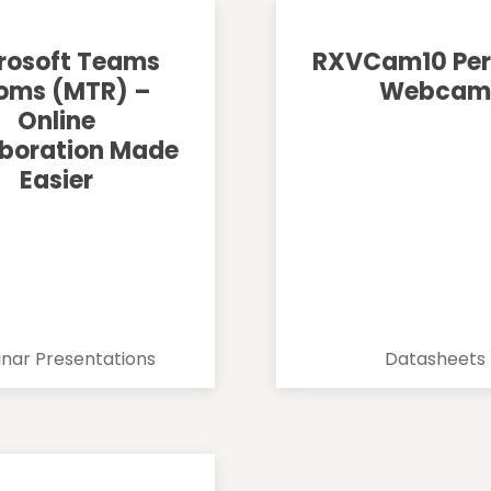
rosoft Teams
RXVCam10 Per
oms (MTR) –
Webcam
Online
aboration Made
Easier
nar Presentations
Datasheets