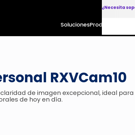
¿Necesita sop
Soluciones
Productos y Apl
ersonal RXVCam10
laridad de imagen excepcional, ideal para
orales de hoy en día.