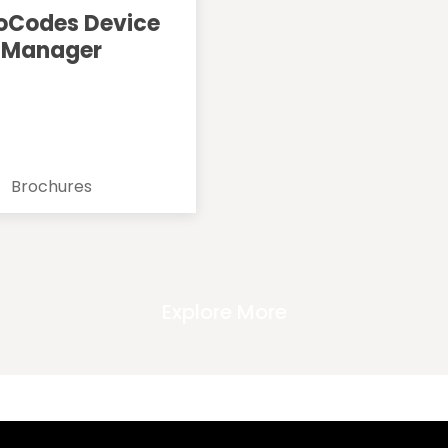
oCodes Device
Manager
Brochures
Explore More