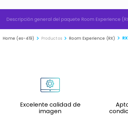
a de contenido RXVCam10-CC
Paquetes RXVCam1
Descripción general del paquete Room Experience (R
RX
Home (es-419)
Productos
Room Experience (RX)
Excelente calidad de
Apta
imagen
condic