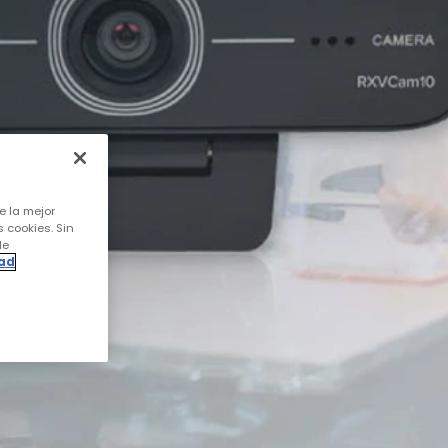
e la mejor
s cookies. Sin
de
dad