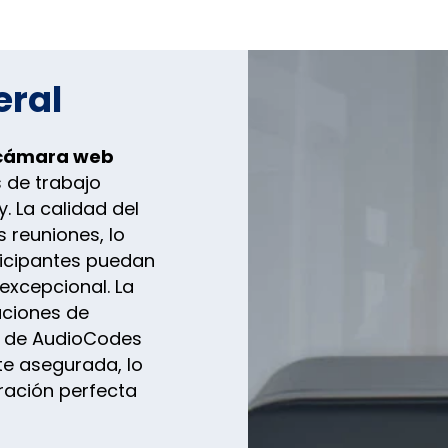
eral
 cámara web
s de trabajo
. La calidad del
s reuniones, lo
ticipantes puedan
 excepcional. La
uciones de
) de AudioCodes
e asegurada, lo
ración perfecta