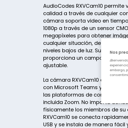
AudioCodes RXVCam10 permite v
calidad a través de cualquier c
cámara soporta video en tiempo 
1080p a través de un sensor CMO
megapíxeles para obtener imáge
cualquier situación, desde luz so
niveles bajos de luz. Su función d
Nos pre
proporciona un campo de visió
¡Bienvenido
ajustable.
experiencia
embargo, p
consentimi
La cámara RXVCam10 está certif
con Microsoft Teams y es compa
las plataformas de comunicacion
incluida Zoom. No importa dónd
físicamente los miembros de su 
RXVCam10 se conecta rapidamen
USB y se instala de manera fácil