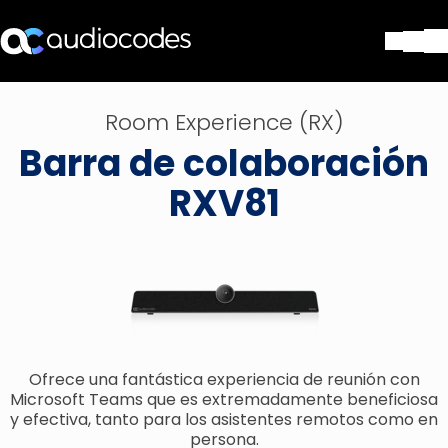
Soluciones
Room Experience (RX)
Productos y Aplicaciones
Barra de colaboración
Partners
Servicios y Soporte Técnico
RXV81
Empresa
Blog
Biblioteca
Contáctenos
Stay in the loop
Ofrece una fantástica experiencia de reunión con
SUSCRÍBASE A NUESTRO BOLETÍN D
Microsoft Teams que es extremadamente beneficiosa
y efectiva, tanto para los asistentes remotos como en
persona.