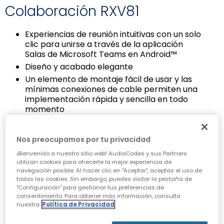
Colaboración RXV81
Experiencias de reunión intuitivas con un solo
clic para unirse a través de la aplicación
Salas de Microsoft Teams en Android™
Diseño y acabado elegante
Un elemento de montaje fácil de usar y las
mínimas conexiones de cable permiten una
implementación rápida y sencilla en todo
momento
Sonido superior para toda la sala, sin
necesidad de un micrófono o altavoz USB
Nos preocupamos por tu privacidad
externo adicional
Gestione reuniones sin esfuerzo utilizando la
¡Bienvenido a nuestro sitio web! AudioCodes y sus Partners
utilizan cookies para ofrecerte la mejor experiencia de
unidad específica de control remoto
navegación posible. Al hacer clic en "Aceptar", aceptas el uso de
administrada por Bluetooth
todas las cookies. Sin embargo, puedes visitar la pestaña de
La barra de colaboración RXV81 se puede
"Configuración" para gestionar tus preferencias de
gestionar a través del
Administrador de
consentimiento. Para obtener más información, consulta
nuestra
Política de Privacidad
dispositivos del One Voice Operations Center
(OVOC)
de AudioCodes o mediante Teams