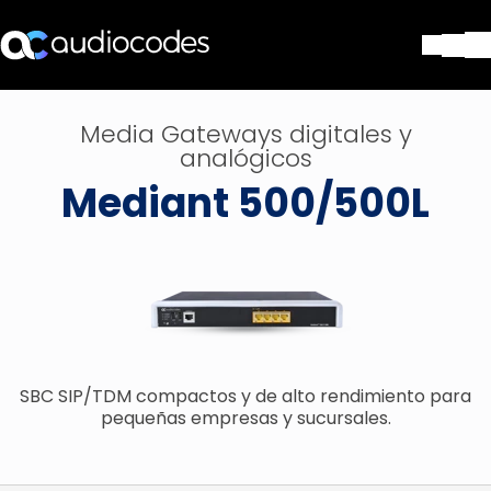
Soluciones
Media Gateways digitales y
Productos y Aplicaciones
analógicos
Partners
Mediant 500/500L
Servicios y Soporte Técnico
Empresa
Blog
Biblioteca
Contáctenos
Stay in the loop
SBC SIP/TDM compactos y de alto rendimiento para
pequeñas empresas y sucursales.
SUSCRÍBASE A NUESTRO BOLETÍN D